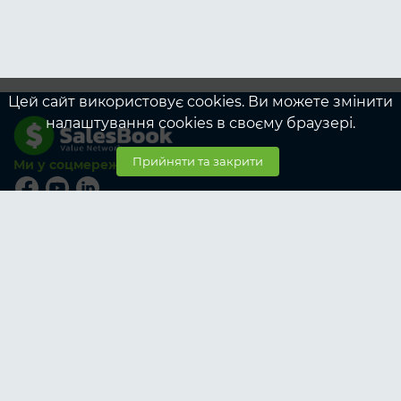
Цей сайт використовує cookies. Ви можете змінити
налаштування cookies в своєму браузері.
Прийняти та закрити
Ми у соцмережах
© SalesBook, 2026
Тарифи
Учасникам
Корпоративні тарифи учасникам
Замовникам
Корпоративні тарифи замовникам
Про SalesBook