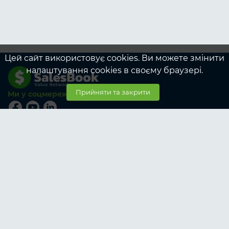
Цей сайт використовує cookies. Ви можете змінити
налаштування cookies в своєму браузері.
Прийняти та закрити
Ми у соцмережах
© SalesBook, 2026
Тарифи
Учасникам
Корпоративні тарифи учасникам
Замовникам
Корпоративні тарифи замовникам
Про SalesBook