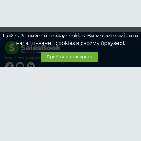
Цей сайт використовує cookies. Ви можете змінити
налаштування cookies в своєму браузері.
Прийняти та закрити
Ми у соцмережах
© SalesBook, 2026
Тарифи
Учасникам
Корпоративні тарифи учасникам
Замовникам
Корпоративні тарифи замовникам
Про SalesBook