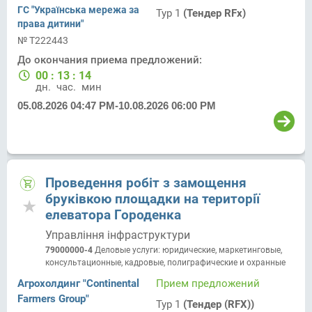
ГС "Українська мережа за
Тур 1
(Тендер RFx)
права дитини"
№ T222443
До окончания приема предложений:
00
:
13
:
14
дн.
час.
мин.
05.08.2026 04:47 PM
-
10.08.2026 06:00 PM
Проведення робіт з замощення
бруківкою площадки на території
елеватора Городенка
Управління інфраструктури
79000000-4
Деловые услуги: юридические, маркетинговые,
консультационные, кадровые, полиграфические и охранные
Агрохолдинг "Continental
Прием предложений
Farmers Group"
Тур 1
(Тендер (RFX))