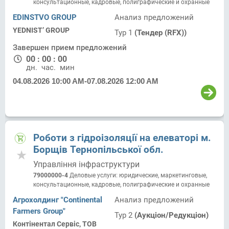
консультационные, кадровые, полиграфические и охранные
EDINSTVO GROUP
Анализ предложений
YEDNIST’ GROUP
Тур 1
(Тендер (RFX))
Завершен прием предложений
00
:
00
:
00
дн.
час.
мин.
04.08.2026 10:00 AM
-
07.08.2026 12:00 AM
Роботи з гідроізоляції на елеваторі м.
Борщів Тернопільської обл.
Управління інфраструктури
79000000-4
Деловые услуги: юридические, маркетинговые,
консультационные, кадровые, полиграфические и охранные
Агрохолдинг "Continental
Анализ предложений
Farmers Group"
Тур 2
(Аукціон/Редукціон)
Контінентал Сервіс, ТОВ