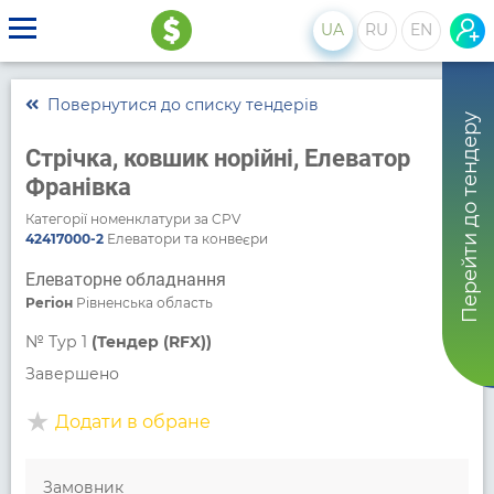
UA
RU
EN
Повернутися до списку тендерів
Перейти до тендеру
Стрічка, ковшик норійні, Елеватор
Франівка
Категорії номенклатури за CPV
42417000-2
Елеватори та конвеєри
Елеваторне обладнання
Регіон
Рівненська область
№
Тур 1
(Тендер (RFX))
Завершено
Додати в обране
Замовник