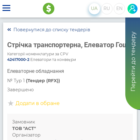
UA
RU
EN
Повернутися до списку тендерів
Перейти до тендеру
Стрічка транспортерна, Елеватор Гоща
Категорії номенклатури за CPV
42417000-2
Елеватори та конвеєри
Елеваторне обладнання
№
Тур 1
(Тендер (RFX))
Завершено
Додати в обране
Замовник
ТОВ "АСТ"
Організатор