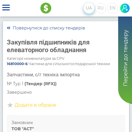
UA
RU
EN
Повернутися до списку тендерів
Перейти до тендеру
Закупівля підшипників для
елеваторного обладнання
Категорії номенклатури за CPV
16810000-6
Частини для сільськогосподарської техніки
Запчастини, с/г техніка імпортна
№
Тур 1
(Тендер (RFX))
Завершено
Додати в обране
Замовник
ТОВ "АСТ"