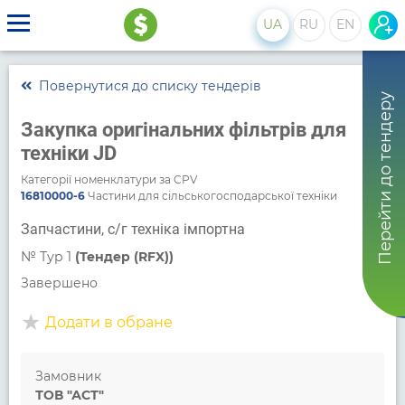
UA
RU
EN
Повернутися до списку тендерів
Перейти до тендеру
Закупка оригінальних фільтрів для
техніки JD
Категорії номенклатури за CPV
16810000-6
Частини для сільськогосподарської техніки
Запчастини, с/г техніка імпортна
№
Тур 1
(Тендер (RFX))
Завершено
Додати в обране
Замовник
ТОВ "АСТ"