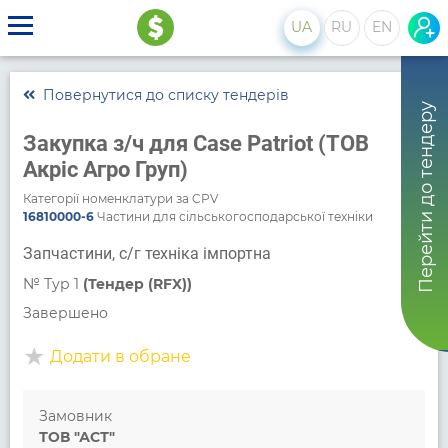
UA
RU
EN
Повернутися до списку тендерів
Перейти до тендеру
Закупка з/ч для Case Patriot (ТОВ
Акріс Агро Груп)
Категорії номенклатури за CPV
16810000-6
Частини для сільськогосподарської техніки
Запчастини, с/г техніка імпортна
№
Тур 1
(Тендер (RFX))
Завершено
Додати в обране
Замовник
ТОВ "АСТ"