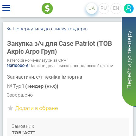
UA
RU
EN
Повернутися до списку тендерів
Перейти до тендеру
Закупка з/ч для Case Patriot (ТОВ
Акріс Агро Груп)
Категорії номенклатури за CPV
16810000-6
Частини для сільськогосподарської техніки
Запчастини, с/г техніка імпортна
№
Тур 1
(Тендер (RFX))
Завершено
Додати в обране
Замовник
ТОВ "АСТ"