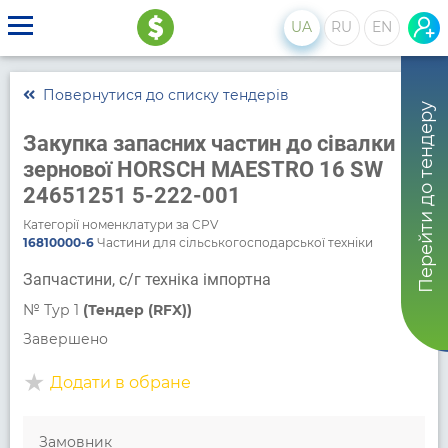
UA
RU
EN
Повернутися до списку тендерів
Перейти до тендеру
Закупка запасних частин до сівалки
зернової HORSCH MAESTRO 16 SW
24651251 5-222-001
Категорії номенклатури за CPV
16810000-6
Частини для сільськогосподарської техніки
Запчастини, с/г техніка імпортна
№
Тур 1
(Тендер (RFX))
Завершено
Додати в обране
Замовник