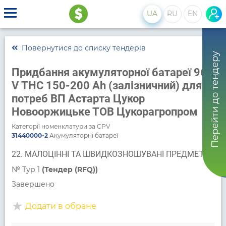
UA
RU
EN
Повернутися до списку тендерів
Перейти до тендеру
Придбання акумуляторної батареї 96
V ТНС 150-200 Ah (залізничний) для
потреб ВП Астарта Цукор
Новооржицьке ТОВ Цукорагропром
Категорії номенклатури за CPV
31440000-2
Акумуляторні батареї
22. МАЛОЦІННІ ТА ШВИДКОЗНОШУВАНІ ПРЕДМЕТИ
№
Тур 1
(Тендер (RFQ))
Завершено
Додати в обране