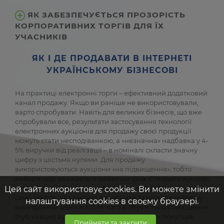
ЯК ЗАБЕЗПЕЧУЄТЬСЯ ПРОЗОРІСТЬ
КОРПОРАТИВНИХ ТОРГІВ ДЛЯ ЇХ
УЧАСНИКІВ
ЯК І ДЕ ПРОДАВАТИ В ІНТЕРНЕТІ
УКРАЇНСЬКОМУ БІЗНЕСОВІ
На практиці електронні торги – ефективний додатковий
канал продажу. Якщо ви раніше не використовували,
варто спробувати. Навіть для великих бізнесів, що вже
спробували все, результати застосування технології
електронних аукціонів для продажу своєї продукції
можуть стати несподіванкою, а «незначна» надбавка у 4-
5% виручки від реалізації – в номіналі скласти значну
цифру з шістьма нулями. Для продажу
використовуються аукціони «на підвищення», тобто
найкращою вважається найвища ціна. Створити аукціон
на комерційному інтернет майданчику Salesbook так
Цей сайт використовує cookies. Ви можете змінити
само просто, як і тендер: заповнити та надіслати форму
налаштування cookies в своєму браузері.
електронної заявки, після чого відбувається розміщення
(публікація) аукціону для всіх потенційних покупців.
Прийняти та закрити