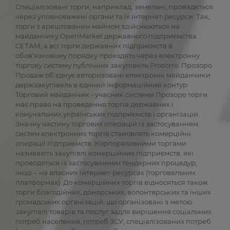
Спеціалізовані торги, наприклад, земельні, провадяться
через уповноважені органи та їх інтернет-ресурси. Так,
торги з арештованим майном здійснюються на
майданчику OpenMarket державного підприємства
СЕТАМ, а всі торги державних підприємств в
обов'язковому порядку проходять через електронну
торгову систему публічних закупівель Prozorro. Прозоро
Продаж об'єднує авторизовані електронні майданчики
держзакупівель в єдиний інформаційний контур.
Торговий майданчик - учасник системи Прозоро торги
має право на проведення торгів державних і
комунальних українських підприємств і організацій.
Значну частину торгових операцій із застосуванням
систем електронних торгів становлять комерційні
операції підприємств. Корпоративними торгами
називають закупівлі комерційних підприємств, які
проводяться із застосуванням тендерних процедур,
іноді – на власних інтернет-ресурсах (торговельних
платформах). До комерційних торгів відносяться також
торги благодійних, донорських, волонтерських та інших
громадських організацій, що організовані з метою
закупівлі товарів та послуг задля вирішення соціальних
потреб населення, потреб ЗСУ, спеціалізованих потреб