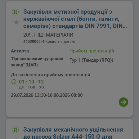
Закупівля метизної продукції з
нержавіючої сталі (болти, гвинти,
саморізи) стандартів DIN 7991, DIN
7982, DIN 933, DIN 931, сталь A2, для
209. ІНШІ МАТЕРІАЛИ
потреб філії Яреськівський
44530000-4
Кріпильні деталі
цукровий завод ТОВ Цукорагропром
Астарта
Прийом пропозицій
"Яреськівський цукровий
Тур 1
(Тендер (RFQ))
завод" (ЦАП)
До закінчення прийому пропозицій:
01
:
10
:
12
дн.
год.
хв.
29.07.2026 13:30
-
10.08.2026 08:00
Закупівля механічного ущільнення
до насоса Sulzer A44-150 O для