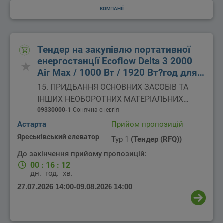
КОМПАНІЇ
Тендер на закупівлю портативної
енергостанції Ecoflow Delta 3 2000
Air Max / 1000 Вт / 1920 Вт?год для
потреб ВП "Яреськівський елеватор"
15. ПРИДБАННЯ ОСНОВНИХ ЗАСОБІВ ТА
ІНШИХ НЕОБОРОТНИХ МАТЕРІАЛЬНИХ
АКТИВІВ
09330000-1
Сонячна енергія
Астарта
Прийом пропозицій
Яреськівський елеватор
Тур 1
(Тендер (RFQ))
До закінчення прийому пропозицій:
00
:
16
:
12
дн.
год.
хв.
27.07.2026 14:00
-
09.08.2026 14:00