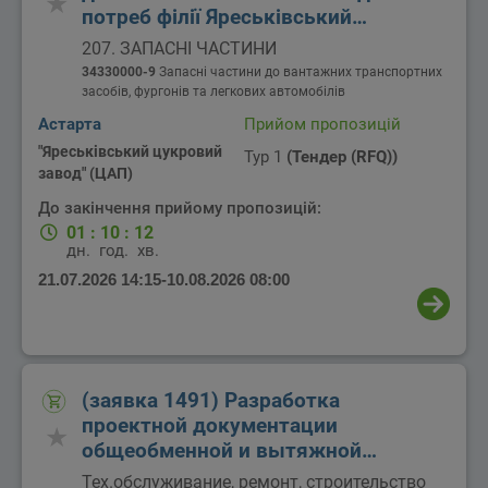
потреб філії Яреськівський
цукровий завод ТОВ Цукоргаропром
207. ЗАПАСНІ ЧАСТИНИ
34330000-9
Запасні частини до вантажних транспортних
засобів, фургонів та легкових автомобілів
Астарта
Прийом пропозицій
"Яреськівський цукровий
Тур 1
(Тендер (RFQ))
завод" (ЦАП)
До закінчення прийому пропозицій:
01
:
10
:
12
дн.
год.
хв.
21.07.2026 14:15
-
10.08.2026 08:00
(заявка 1491) Разработка
проектной документации
общеобменной и вытяжной
вентиляции
Тех.обслуживание, ремонт, строительство