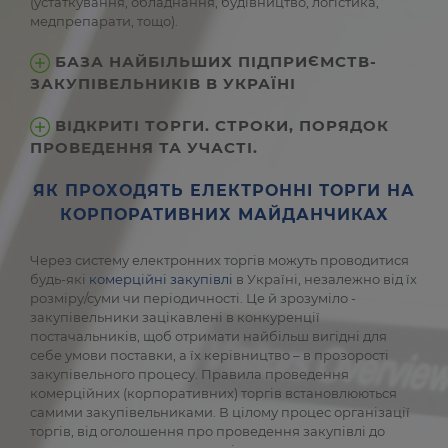
(устаткування, обладнання, будівництво, логістика,
медпрепарати, тощо).
БАЗА НАЙБІЛЬШИХ ПІДПРИЄМСТВ-
ЗАКУПІВЕЛЬНИКІВ В УКРАЇНІ
ВІДКРИТІ ТОРГИ. СТРОКИ, ПОРЯДОК
ПРОВЕДЕННЯ ТА УЧАСТІ.
ЯК ПРОХОДЯТЬ ЕЛЕКТРОННІ ТОРГИ НА
КОРПОРАТИВНИХ МАЙДАНЧИКАХ
Через систему електронних торгів можуть проводитися
будь-які
комерційні закупівлі
в Україні, незалежно від їх
розміру/суми чи періодичності. Це й зрозуміло -
закупівельники зацікавлені в конкуренції
постачальників, щоб отримати найбільш вигідні для
себе умови поставки, а їх керівництво – в прозорості
закупівельного процесу. Правила проведення
комерційних (корпоративних) торгів встановлюються
самими закупівельниками. В цілому процес організації
торгів, від оголошення про проведення закупівлі до