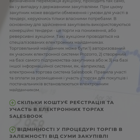
визначення переможця аукціону, проходить так само,
як і у випадку з державними закупівлями. При цьому
закупник може вводити обмеження і умови для участі в
тендері, керуючись тільки власними потребами. В
основному для здійснення закупівель використовуються
комерційні тендери - це торги на пониження, або
реверсивні аукціони. Такі аукціони проводяться на
спеціалізованих електронних майданчиках.
Торговельний майданчик може бути:1) авторизований
як учасник електронної системи Prozorro, 2) створений
на базі самого підприємства-закупника або ж 3) на базі
іншої інформаційної системи, як, наприклад,
електронна торгова система Salesbook. Правила участі
та оплати за розміщення і участь у торгах для покупців і
постачальників встановлюються електронним
майданчиком.
СКІЛЬКИ КОШТУЄ РЕЄСТРАЦІЯ ТА
УЧАСТЬ В ЕЛЕКТРОННИХ ТОРГАХ
SALESBOOK
ВІДМІННОСТІ У ПРОЦЕДУРІ ТОРГІВ В
ЗАЛЕЖНОСТІ ВІД СУМИ ЗАКУПІВЛІ