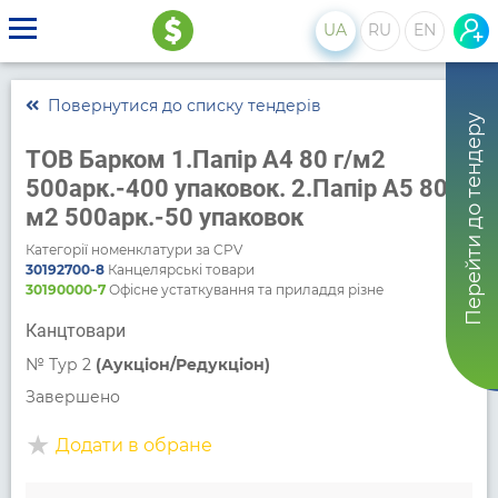
UA
RU
EN
Повернутися до списку тендерів
Перейти до тендеру
ТОВ Барком 1.Папір A4 80 г/м2
500арк.-400 упаковок. 2.Папір A5 80 г/
м2 500арк.-50 упаковок
Категорії номенклатури за CPV
30192700-8
Канцелярські товари
30190000-7
Офісне устаткування та приладдя різне
Канцтовари
№
Тур 2
(Аукціон/Редукціон)
Завершено
Додати в обране