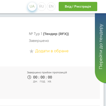
UA
RU
EN
Вхід / Реєстрація
Перейти до тендеру
№
Тур 1
(Тендер (RFX))
Завершено
Додати в обране
Завершено прийом пропозицій
00
:
00
:
00
дн.
год.
хв.