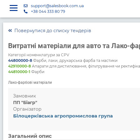
support@salesbook.com.ua
+38 044 333 80 79
Повернутися до списку тендерів
Витратні матеріали для авто та Лако-фа
Категорії номенклатури за CPV
44800000-8
Фарби, лаки, друкарська фарба та мастики
42910000-8
Апарати для дистилювання, фільтрування чи ректифіка
44810000-1
Фарби
Лако-фарбові матеріали
Замовник
ПП "Біагр"
Організатор
Білоцерківська агропромислова група
Загальний опис