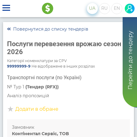
UA
RU
EN
Повернутися до списку тендерів
Перейти до тендеру
Послуги перевезення врожаю сезон
2026
Категорії номенклатури за CPV
99999999-9
Не відображене в інших розділах
Транспортні послуги (по Україні)
№
Тур 1
(Тендер (RFX))
Аналіз пропозицій
Додати в обране
Замовник
Контінентал Сервіс, ТОВ