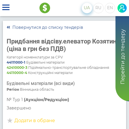
UA
RU
EN
Повернутися до списку тендерів
Перейти до тендеру
Придбання відсіву.елеватор Козятин.
(ціна в грн без ПДВ)
Категорії номенклатури за CPV
44111000-1
Будівельні матеріали
42410000-3
Підіймально-транспортувальне обладнання
44110000-4
Конструкційні матеріали
Будівельні матеріали (всі види)
Регіон
Вінницька область
№
Тур 1
(Аукціон/Редукціон)
Завершено
Додати в обране