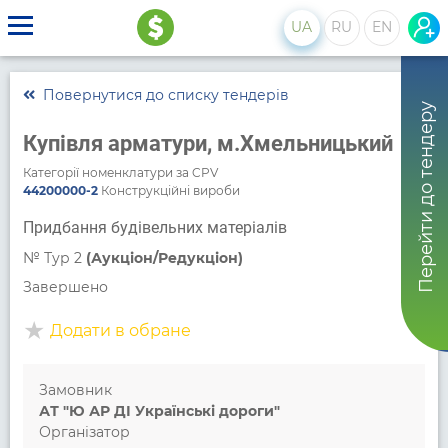
UA
RU
EN
Повернутися до списку тендерів
Перейти до тендеру
Купівля арматури, м.Хмельницький
Категорії номенклатури за CPV
44200000-2
Конструкційні вироби
Придбання будівельних матеріалів
№
Тур 2
(Аукціон/Редукціон)
Завершено
Додати в обране
Замовник
АТ "Ю АР ДІ Українські дороги"
Організатор