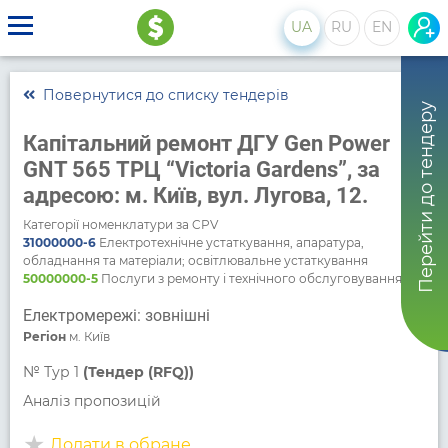
UA
RU
EN
Повернутися до списку тендерів
Перейти до тендеру
Капітальний ремонт ДГУ Gen Power
GNT 565 ТРЦ “Victoria Gardens”, за
адресою: м. Київ, вул. Лугова, 12.
Категорії номенклатури за CPV
31000000-6
Електротехнічне устаткування, апаратура,
обладнання та матеріали; освітлювальне устаткування
50000000-5
Послуги з ремонту і технічного обслуговування
Електромережі: зовнішні
Регіон
м. Київ
№
Тур 1
(Тендер (RFQ))
Аналіз пропозицій
Додати в обране