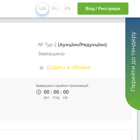
UA
RU
EN
Вхід / Реєстрація
Перейти до тендеру
№
Тур 2
(Аукціон/Редукціон)
Завершено
Додати в обране
Завершено прийом пропозицій
00
:
00
:
00
дн.
год.
хв.