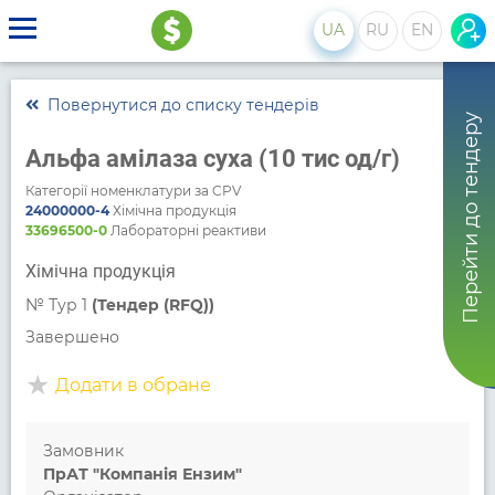
UA
RU
EN
Повернутися до списку тендерів
Перейти до тендеру
Альфа амілаза суха (10 тис од/г)
Категорії номенклатури за CPV
24000000-4
Хімічна продукція
33696500-0
Лабораторні реактиви
Хімічна продукція
№
Тур 1
(Тендер (RFQ))
Завершено
Додати в обране
Замовник
ПрАТ "Компанія Ензим"