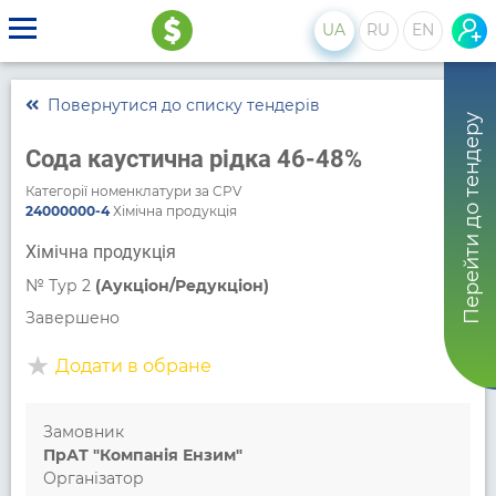
UA
RU
EN
Повернутися до списку тендерів
Перейти до тендеру
Сода каустична рідка 46-48%
Категорії номенклатури за CPV
24000000-4
Хімічна продукція
Хімічна продукція
№
Тур 2
(Аукціон/Редукціон)
Завершено
Додати в обране
Замовник
ПрАТ "Компанія Ензим"
Організатор