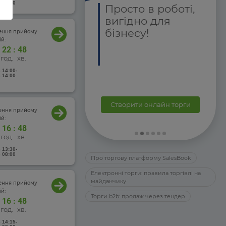
 17:00
агодійним
Просто в роботі,
ганізаціям та
вигідно для
ндам
бізнесу!
чення прийому
й:
орміть заявку:
22
:
48
год.
хв.
 14:00
-
 14:00
support@
alesbook.com.ua
Створити онлайн торги
38 044 333 80 79
чення прийому
й:
16
:
48
год.
хв.
 13:30
-
 08:00
Про торгову платформу SalesBook
Електронні торги: правила торгівлі на
майданчику
чення прийому
й:
Торги b2b: продаж через тендер
16
:
48
год.
хв.
 14:15
-