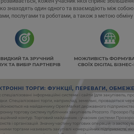
 розвивається, кожен учасник якої сприяє збільшенню 
гко знаходять один одного та взаємодіють між собою
рами, послугами та роботами, а також з метою обмін
ВИДКИЙ ТА ЗРУЧНИЙ
МОЖЛИВІСТЬ ФОРМУВ
УК ТА ВИБІР ПАРТНЕРІВ
СВОЇХ DIGITAL БІЗНЕС-
КТРОННІ ТОРГИ: ФУНКЦІЇ, ПЕРЕВАГИ, ОБМЕЖ
 спеціалізовані інформаційні системи і сайти (для закупівель, 
ки. Спеціалізовані торги, наприклад, земельні, провадяться чере
дійснюються на майданчику OpenMarket державного підприємства
ронну торгову систему публічних закупівель Prozorro. Прозоро П
ційний контур. Торговий майданчик - учасник системи Прозоро 
ств і організацій. Значну частину торгових операцій із застосу
ними торгами називають закупівлі комерційних підприємств, які