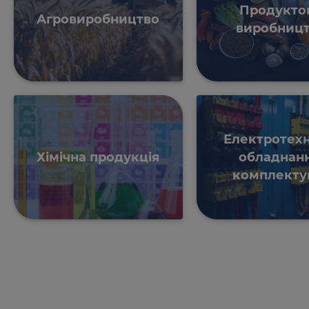
Продукто
Агровиробництво
виробниц
Електротехн
Хімічна продукція
обладнанн
комплекту