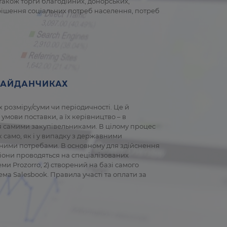
 також торги благодійних, донорських,
вирішення соціальних потреб населення, потреб
МАЙДАНЧИКАХ
їх розміру/суми чи періодичності. Це й
умови поставки, а їх керівництво – в
я самими закупівельниками. В цілому процес
 само, як і у випадку з державними
асними потребами. В основному для здійснення
ціони проводяться на спеціалізованих
 Prozorro, 2) створений на базі самого
ма Salesbook. Правила участі та оплати за