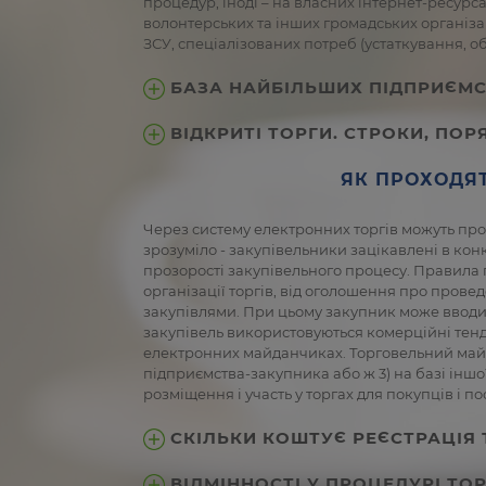
процедур, іноді – на власних інтернет-ресурс
волонтерських та інших громадських організац
ЗСУ, спеціалізованих потреб (устаткування, о
БАЗА НАЙБІЛЬШИХ ПІДПРИЄМСТ
ВІДКРИТІ ТОРГИ. СТРОКИ, ПОР
ЯК ПРОХОДЯ
Через систему електронних торгів можуть пр
зрозуміло - закупівельники зацікавлені в кон
прозорості закупівельного процесу. Правила
організації торгів, від оголошення про прове
закупівлями. При цьому закупник може вводит
закупівель використовуються комерційні тенд
електронних майданчиках. Торговельний майда
підприємства-закупника або ж 3) на базі іншо
розміщення і участь у торгах для покупців і
СКІЛЬКИ КОШТУЄ РЕЄСТРАЦІЯ 
ВІДМІННОСТІ У ПРОЦЕДУРІ ТОР