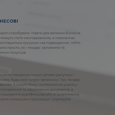
ЗНЕСОВІ
рто спробувати. Навіть для великих бізнесів,
ї можуть стати несподіванкою, а «незначна»
ристовуються аукціони «на підвищення», тобто
о просто, як і тендер: заповнити та
ійних покупців.
модель створення міцної ділової репутації і
несу будь-якої галузі і величини. Так, тендер
остей. З іншого боку, систематична участь у
а погодження та оформлення документів, а
ля розширення виробництва або ж асортименту
айте комерційні пропозиції і отримуйте