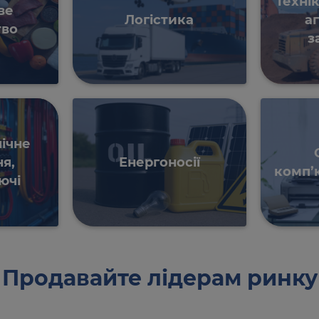
Техні
ве
Логістика
а
тво
з
ічне
я,
Енергоносії
комп’
ючі
Продавайте лідерам ринку