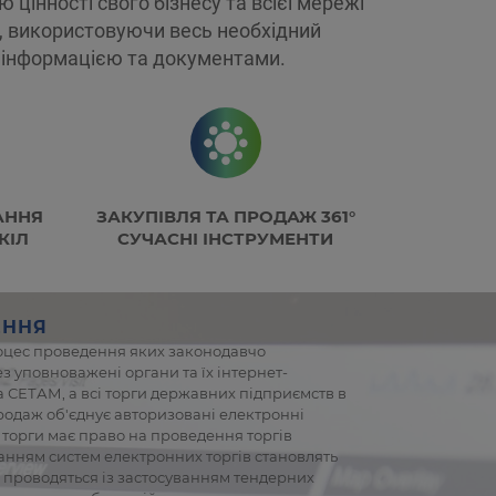
цінності свого бізнесу та всієї мережі
, використовуючи весь необхідний
у інформацією та документами.
АННЯ
ЗАКУПІВЛЯ ТА ПРОДАЖ 361°
КІЛ
СУЧАСНІ ІНСТРУМЕНТИ
ЕННЯ
процес проведення яких законодавчо
з уповноважені органи та їх інтернет-
 СЕТАМ, а всі торги державних підприємств в
родаж об'єднує авторизовані електронні
торги має право на проведення торгів
ванням систем електронних торгів становлять
 проводяться із застосуванням тендерних