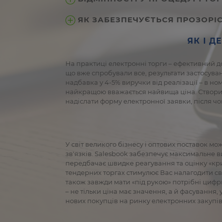
ЯК ЗАБЕЗПЕЧУЄТЬСЯ ПРОЗОРІС
ЯК І Д
На практиці електронні торги – ефективний д
що вже спробували все, результати застосуван
надбавка у 4-5% виручки від реалізації – в н
найкращою вважається найвища ціна. Створити
надіслати форму електронної заявки, після чо
У світ великого бізнесу і оптових поставок мо
зв'язків. Salesbook забезпечує максимальне ви
передбачає швидке реагування та оцінку «крит
тендерних торгах стимулює Вас налагодити св
також завжди мати «під рукою» потрібні цифр
– не тільки ціна має значення, а й фасування,
нових покупців на ринку електронних закупів