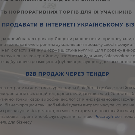
ТЬ КОРПОРАТИВНИХ ТОРГІВ ДЛЯ ЇХ УЧАСНИКІВ
Е ПРОДАВАТИ В ІНТЕРНЕТІ УКРАЇНСЬКОМУ БІ
одатковий канал продажу. Якщо ви раніше не використовували, ва
ня технології електронних аукціонів для продажу своєї продукці
оміналі скласти значну цифру з шістьма нулями. Для продажу вико
 аукціон на комерційному інтернет майданчику Salesbook так сам
го відбувається розміщення (публікація) аукціону для всіх потенц
B2B ПРОДАЖ ЧЕРЕЗ ТЕНДЕР
жна потрапити через конкурсні торги й відбір – і це буде надійна 
користання всіх опцій тендерного майданчика для b2b торгів і біз
ичної точки» своїх виробничих, логістичних і фінансових можлив
ої бізнес-процеси так, щоб мінімізувати витрати часу та кошти н
и і розрахунки. А крім того, ви можете отримати нові інсайти д
 упаковка, гарантійне обслуговування та інше.
Реєструйтеся,
подав
ель для бізнесу.