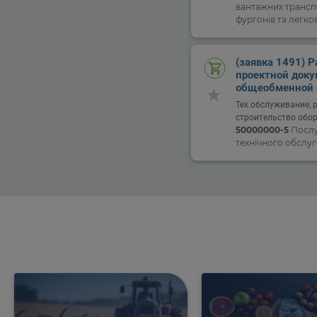
вантажних трансп
фургонів та легко
(заявка 1491) 
проектной док
общеобменной 
вентиляции
Тех.обслуживание, 
строительство обо
50000000-5
Послу
технічного обслу