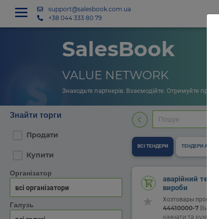
support@salesbook.com.ua
+38 044 333 80 79
SalesBook
VALUE NETWORK
Знаходьте партнерів. Взаємодійте. Отримуйте прибу
Знайти торги
Продати
ВСІ ТЕНДЕРИ
ТЕНДЕРИ APS
Купити
Організатор
аварійний тенде
вироби
Хозтовары промыш
Галузь
44410000-7
Вироб
кімнати та кухні