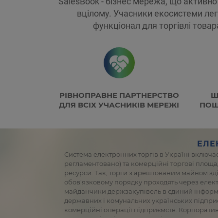
SalesBook - бізнес мережа, що активно
вцілому. Учасники екосистеми ле
функціонал для торгівлі това
РІВНОПРАВНЕ ПАРТНЕРСТВО
Ш
ДЛЯ ВСІХ УЧАСНИКІВ МЕРЕЖІ
ПОШ
ЕЛЕ
Система електронних торгів в Україні включає
регламентовано) та комерційні торгові площад
ресурси. Так, торги з арештованим майном з
обов'язковому порядку проходять через елект
майданчики держзакупівель в єдиний інформа
державних і комунальних українських підприєм
комерційні операції підприємств. Корпоратив