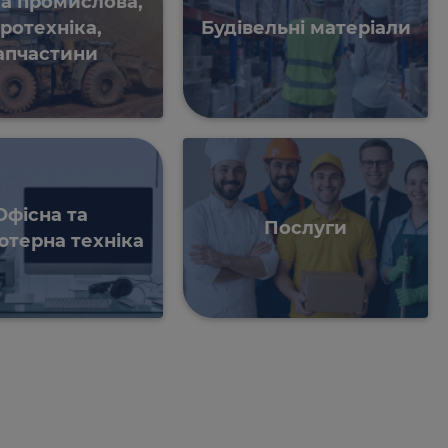
ка промислова,
гротехніка,
Будівельні матеріали
апчастини
Офісна та
Послуги
ютерна техніка