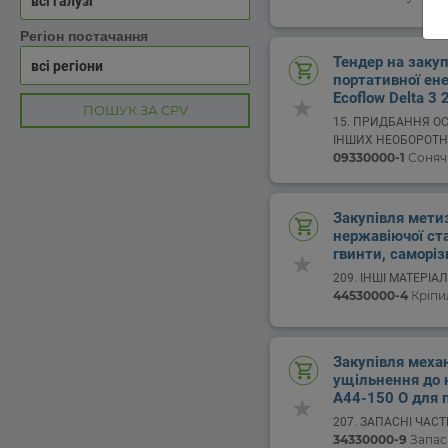
всі галузі
Регіон постачання
Тендер на заку
портативної ене
Ecoflow Delta 3 
ПОШУК ЗА CPV
1000 Вт / 1920 
15. ПРИДБАННЯ ОС
потреб ВП "Яре
ІНШИХ НЕОБОРОТН
елеватор"
09330000-1
Сонячн
АКТИВІВ
Закупівля метиз
нержавіючої ста
гвинти, саморіз
7991, DIN 7982,
209. ІНШІ МАТЕРІА
931, сталь A2, 
44530000-4
Кріпил
Яреськівський 
ТОВ Цукорагро
Закупівля меха
ущільнення до н
A44-150 O для п
Яреськівський 
207. ЗАПАСНІ ЧАС
ТОВ Цукоргаро
34330000-9
Запас