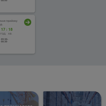
 08:00
чення прийому
й:
17
:
18
год.
хв.
 09:30
-
 08:30