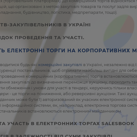
ах (торговельних платформах). До комерційних торгів відносяться
ій, що організовані з метою закупівлі товарів та послуг задля 
бладнання, будівництво, логістика, медпрепарати, тощо).
В-ЗАКУПІВЕЛЬНИКІВ В УКРАЇНІ
ЯДОК ПРОВЕДЕННЯ ТА УЧАСТІ.
ТЬ ЕЛЕКТРОННІ ТОРГИ НА КОРПОРАТИВНИХ 
оводитися будь-які
комерційні закупівлі
в Україні, незалежно від 
куренції постачальників, щоб отримати найбільш вигідні для себе 
 проведення комерційних (корпоративних) торгів встановлюютьс
дення закупівлі до визначення переможця аукціону, проходить так
и обмеження і умови для участі в тендері, керуючись тільки вл
ери - це торги на пониження, або реверсивні аукціони. Такі аук
нчик може бути:1) авторизований як учасник електронної системи
ї інформаційної системи, як, наприклад, електронна торгова систе
 постачальників встановлюються електронним майданчиком.
ТА УЧАСТЬ В ЕЛЕКТРОННИХ ТОРГАХ SALESBOOK
ГІВ В ЗАЛЕЖНОСТІ ВІД СУМИ ЗАКУПІВЛІ