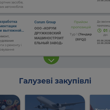
10.08.2026
ортних засобів,
вих автомобілів
Разработка
Corum Group
Прийом
До закін
ументации
пропозиці
пропозицій
ООО «КОРУМ
и вытяжной
01
:
ДРУЖКОВСКИЙ
Тур 1
(Тендер
дн.
ремонт,
МАШИНОСТРОИТ
(RFQ))
рудования
05.08.2026
ЕЛЬНЫЙ ЗАВОД»
10.08.2026
ги з ремонту і
говування
Галузеві закупівлі