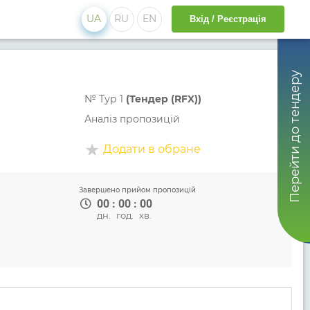
UA
RU
EN
Вхід / Реєстрація
Перейти до тендеру
№
Тур 1
(Тендер (RFX))
Аналіз пропозицій
Додати в обране
Завершено прийом пропозицій
00
:
00
:
00
дн.
год.
хв.