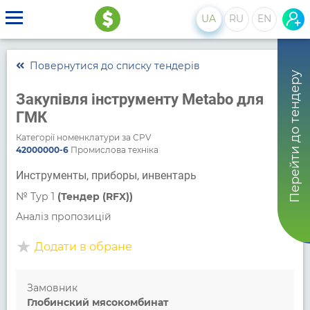
UA
RU
EN
Повернутися до списку тендерів
Перейти до тендеру
Закупівля інструменту Metabo для
ГМК
Категорії номенклатури за CPV
42000000-6
Промислова техніка
Инструменты, приборы, инвентарь
№
Тур 1
(Тендер (RFX))
Аналіз пропозицій
Додати в обране
Замовник
Глобинский мясокомбинат