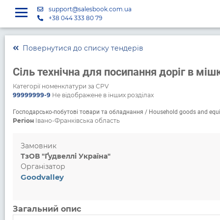
support@salesbook.com.ua
+38 044 333 80 79
Повернутися до списку тендерів
Сіль технічна для посипання доріг в мішк
Категорії номенклатури за CPV
99999999-9
Не відображене в інших розділах
Господарсько-побутові товари та обладнання / Household goods and equ
Регіон
Івано-Франківська область
Замовник
ТзОВ "Ґудвеллі Україна"
Організатор
Goodvalley
Загальний опис