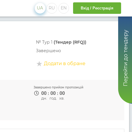
UA
RU
EN
Вхід / Реєстрація
Перейти до тендеру
№
Тур 1
(Тендер (RFQ))
Завершено
Додати в обране
Завершено прийом пропозицій
00
:
00
:
00
дн.
год.
хв.