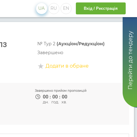
UA
RU
EN
Вхід / Реєстрація
Перейти до тендеру
 ПЗ
№
Тур 2
(Аукціон/Редукціон)
Завершено
Додати в обране
Завершено прийом пропозицій
00
:
00
:
00
дн.
год.
хв.