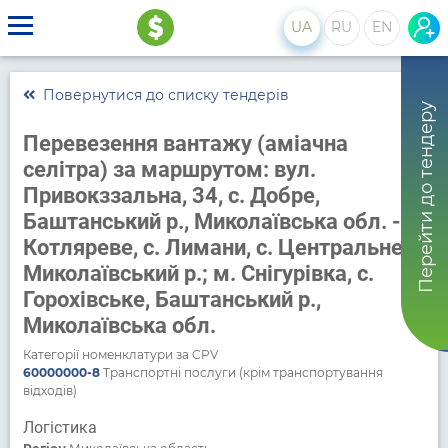
UA
RU
EN
Повернутися до списку тендерів
Перейти до тендеру
Перевезення вантажу (аміачна
селітра) за маршрутом: вул.
Привокззальна, 34, с. Добре,
Баштанський р., Миколаївська обл. - с.
Котляреве, с. Лимани, с. Центральне,
Миколаївський р.; м. Снігурівка, с.
Горохівське, Баштанський р.,
Миколаївська обл.
Категорії номенклатури за CPV
60000000-8
Транспортні послуги (крім транспортування
відходів)
Логістика