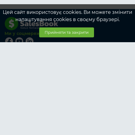
Цей сайт використовує cookies. Ви можете змінити
налаштування cookies в своєму браузері.
Прийняти та закрити
Ми у соцмережах
© SalesBook, 2026
Тарифи
Учасникам
Корпоративні тарифи учасникам
Замовникам
Корпоративні тарифи замовникам
Про SalesBook
Про нас
Послуги
Умови роботи
Контакти