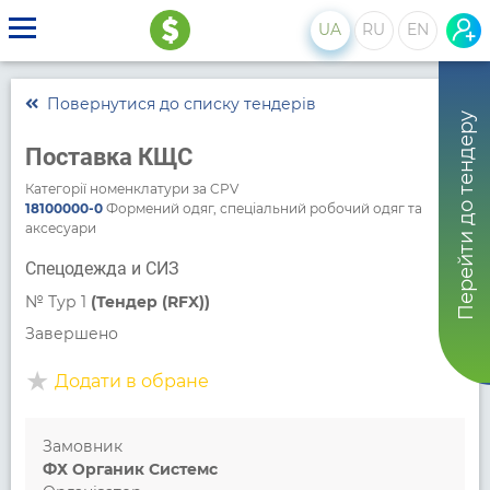
UA
RU
EN
Повернутися до списку тендерів
Перейти до тендеру
Поставка КЩС
Категорії номенклатури за CPV
18100000-0
Формений одяг, спеціальний робочий одяг та
аксесуари
Спецодежда и СИЗ
№
Тур 1
(Тендер (RFX))
Завершено
Додати в обране
Замовник
ФХ Органик Системс