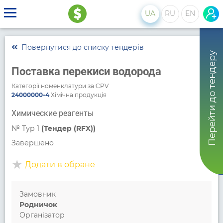
UA
RU
EN
Повернутися до списку тендерів
Перейти до тендеру
Поставка перекиси водорода
Категорії номенклатури за CPV
24000000-4
Хімічна продукція
Химические реагенты
№
Тур 1
(Тендер (RFX))
Завершено
Додати в обране
Замовник
Родничок
Організатор