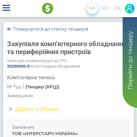
UA
RU
EN
Повернутися до списку тендерів
Перейти до тендеру
Закупівля комп'ютерного обладнання
та периферійних пристроїв
Категорії номенклатури за CPV
30230000-0
Комп’ютерне обладнання
Комп'ютерна техніка
№
Тур 1
(Тендер (RFQ))
Завершено
Додати в обране
Замовник
ТОВ «ІНТЕРСТАРЧ УКРАЇНА»