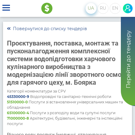
UA
RU
EN
Повернутися до списку тендерів
Перейти до тендеру
Проєктування, поставка, монтаж та
пусконалагодження комплексної
системи водопідготовки харчового
кулінарного виробництва з
модернізацією лінії зворотного осмосу
для гарячого цеху, м. Боярка
Категорії номенклатури за CPV
45330000-9
Водопровідні та санітарно-технічні роботи
51510000-0
Послуги зі встановлення універсальних машин та
обладнання
65100000-4
Послуги з розподілу води та супутні послуги
71000000-8
Архітектурні, будівельні, інженерні та інспекційні
послуги
Різного роду послуги (медичні, страхування,