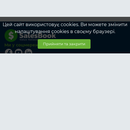
Цей сайт використовує cookies. Ви можете змінити
налаштування cookies в своєму браузері.
Прийняти та закрити
Ми у соцмережах
© SalesBook, 2026
Тарифи
Учасникам
Корпоративні тарифи учасникам
Замовникам
Корпоративні тарифи замовникам
Про SalesBook
Про нас