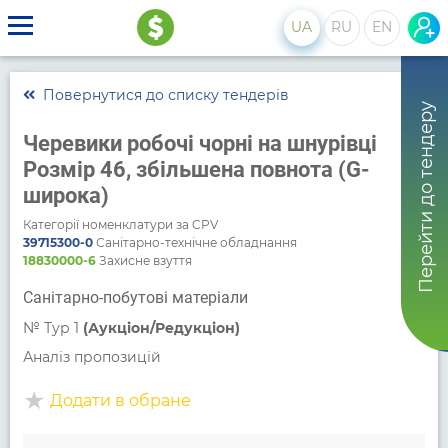
UA
RU
EN
Повернутися до списку тендерів
Перейти до тендеру
Черевики робочі чорні на шнурівці
Розмір 46, збільшена повнота (G-
широка)
Категорії номенклатури за CPV
39715300-0
Санітарно-технічне обладнання
18830000-6
Захисне взуття
Санітарно-побутові матеріали
№
Тур 1
(Аукціон/Редукціон)
Аналіз пропозицій
Додати в обране