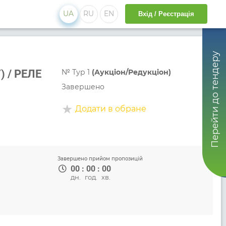
UA
RU
EN
Вхід / Реєстрація
Перейти до тендеру
 / РЕЛЕ
№
Тур 1
(Аукціон/Редукціон)
Завершено
Додати в обране
Завершено прийом пропозицій
00
:
00
:
00
дн.
год.
хв.