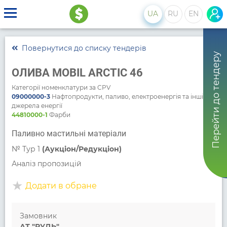
UA
RU
EN
Повернутися до списку тендерів
Перейти до тендеру
ОЛИВА MOBIL ARCTIC 46
Категорії номенклатури за CPV
09000000-3
Нафтопродукти, паливо, електроенергія та інші
джерела енергії
44810000-1
Фарби
Паливно мастильні матеріали
№
Тур 1
(Аукціон/Редукціон)
Аналіз пропозицій
Додати в обране
Замовник
АТ "РУДЬ"