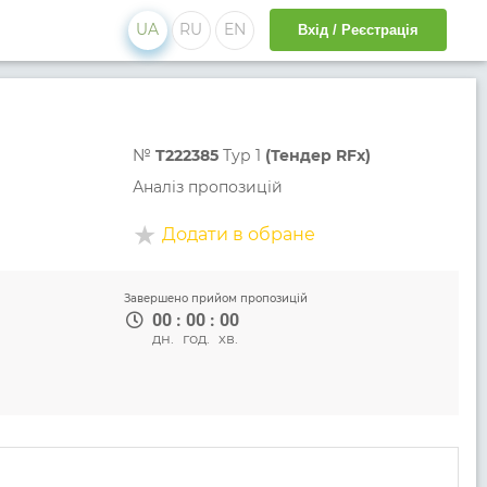
UA
RU
EN
Вхід / Реєстрація
№
T222385
Тур 1
(Тендер RFx)
Аналіз пропозицій
Додати в обране
Завершено прийом пропозицій
00
:
00
:
00
дн.
год.
хв.