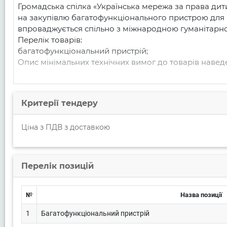
Громадська спілка «Українська мережа за права ди
на закупівлю багатофункціонального пристрою для р
впроваджується спільно з міжнародною гуманітарною 
Перелік товарів:

багатофункціональний пристрій;

Опис мінімальних технічних вимог до товарів навед
Умови оплати:

100% післяплата отриманих товарів здійснюється За
Критерії тендеру
Вимоги до поставки товарів:

Ціна з ПДВ з доставкою
товари повинні відповідати мінімальним технічним 
тендерні пропозиції учасників, які міститимуть запр
якими їхніми материнськими, дочірніми чи афілійова
політики України, а також внутрішніх політик Замо
Перелік позицій
товар повинен відповідати вимогам якості та безпек
Умови поставки:

№
Назва позиції
Товар повинен бути новим, без видимих дефектів (по
збереження його під час транспортування.

1
Багатофункціональний пристрій
Доставка, розвантаження товару, підйом на поверх (н