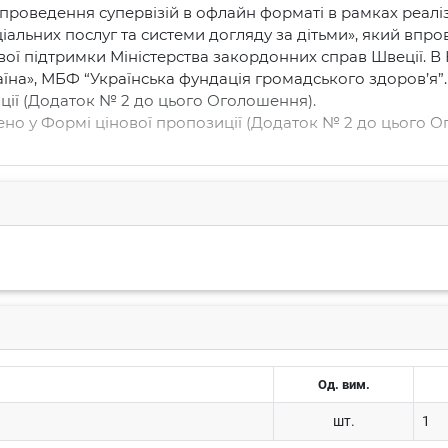
 проведення супервізій в офлайн форматі в рамках реал
ціальних послуг та системи догляду за дітьми», який в
ої підтримки Міністерства закордонних справ Швеції. В 
їна», МБФ “Українська фундація громадського здоров’я”.

ції (Додаток № 2 до цього Оголошення).

но у Формі цінової пропозиції (Додаток № 2 до цього Ог
амовником протягом 14 (чотирнадцяти) робочих днів з м
німальнм технічним характеристикам, вказаним у частині
бов’язковим вимогам якості та безпеки, передбаченим д
Од. вим.
 саме: пошкоджень, потертостей, тріщин, подряпин, плям
шт.
1
еження його під час транспортування.
