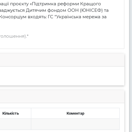
ізації проєкту «Підтримка реформи Кращого 
проваджується Дитячим фондом ООН (ЮНІСЕФ) та 
Консорціум входять: ГС “Українська мережа за 
олошення).*

оменту підписання Замовником відповідних 
 Формі цінової пропозиції (Додаток № 2 до цього 
ля товарів даного роду чинним законодавством 
Кількість
Коментар
 або розводів. Товар повинен мати відповідне 