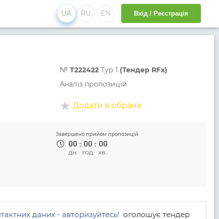
UA
RU
EN
Вхід / Реєстрація
№
T222422
Тур 1
(Тендер RFx)
Аналіз пропозицій
Додати в обране
Завершено прийом пропозицій
00
:
00
:
00
дн.
год.
хв.
тактних даних - авторизуйтесь!
оголошує тендер 