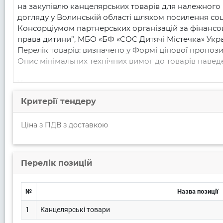
на закупівлю канцелярських товарів для належного
догляду у Волинській області шляхом посилення со
Консорціумом партнерських організацій за фінансов
права дитини”, МБО «БФ «СОС Дитячі Містечка» Укра
Перелік товарів: визначено у Формі цінової пропози
Опис мінімальних технічних вимог до товарів наведе
Умови оплати:

100% післяплата отриманих товарів здійснюється З
Критерії тендеру
накладних. 

Ціна з ПДВ з доставкою
Вимоги до поставки товарів:

товари, що постачатимуться, повинні відповідати мі
Оголошення);

товари, що постачатимуться, повинні відповідати о
Перелік позицій
України.

Умови поставки:

№
Назва позиції
Товар повинен бути новим, без видимих недоліків, а
1
Канцелярські товари
пакування, яке забезпечує цілісність товару та збер