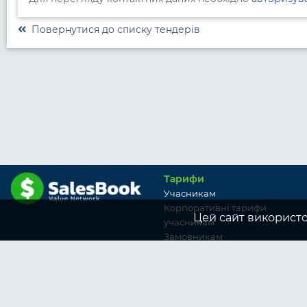
Повернутися до списку тендерів
Тарифи
Учасникам
Корпоративні тарифи
Цей сайт використо
учасникам
Замовникам
Корпоративні тарифи
замовникам
Ми у соцмережах