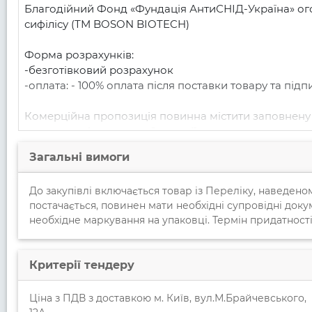
Благодійний Фонд «Фундація АнтиСНІД-Україна» оголо
сифілісу (ТМ BOSON BIOTECH)

Форма розрахунків: 

-безготівковий розрахунок 

-оплата: - 100% оплата після поставки товару та під
Комерційна пропозиція повинна містити заповнену т
вказаною ціною кожної позиції та загальну суму пр
вигляді на торгову площадку, або на електронну пош
Загальні вимоги
адресою: м.Київ, вул.М.Брайчевського, 12А, БФ “Фунд
До закупівлі включається товар із Переліку, наведено
Відповідальність за достовірність наданої інформаці
постачається, повинен мати необхідні супровідні докум
календарних днів з дати розкриття тендерних пропо
необхідне маркування на упаковці. Термін придатності
Критерії тендеру
Ціна з ПДВ з доставкою м. Київ, вул.М.Брайчевського,