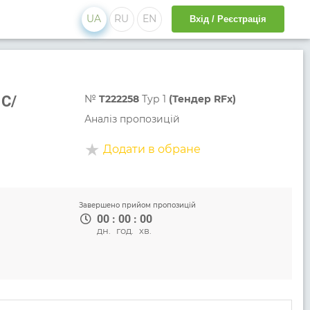
UA
RU
EN
Вхід / Реєстрація
 С/
№
T222258
Тур 1
(Тендер RFx)
Аналіз пропозицій
Додати в обране
Завершено прийом пропозицій
00
:
00
:
00
дн.
год.
хв.