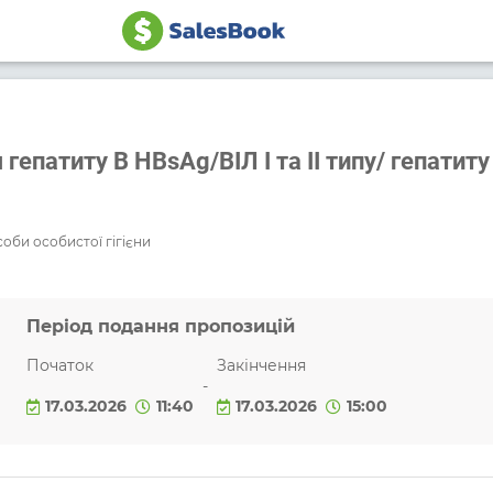
епатиту В HBsAg/ВІЛ І та ІІ типу/ гепатиту
оби особистої гігієни
Період подання пропозицій
Початок
Закінчення
-
17.03.2026
11:40
17.03.2026
15:00