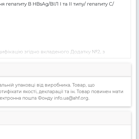
епатиту В HBsAg/ВІЛ І та ІІ типу/ гепатиту С/ 
ифікацію згідно вкладеного Додатку №2, з 
асники мають подавати пропозиції в електронному 
бо у письмовому вигляді кур‘єрською поштою за 
альній упаковці від виробника. Товар, що
тендерної пропозиції повинен становити не менше 30 
тифікати якості, декларації та ін. Товар повинен мати
лектронна пошта Фонду info.ua@ahf.org.