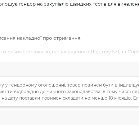
шує тендер на закупівлю швидких тестів для виявлення г
писання накладної про отримання.

итульну сторінку згідно вкладеного Додатку №1, та Спец
опозиції. Правила оформлення тендерної пропозиції: уч
ту  
для перегляду контактних даних - авторизуйтесь!
а
ація АНТИСНІД-Україна”. 

му у тендерному оголошенні, товар повинен бути в індивіду
ї в своїй тендерній пропозиції несе учасник. Строк дії 
енти відповідно до чинного законодавства, в тому числі сер
зицій.
 на дату поставки повинен складати не менше 18 місяців. Е