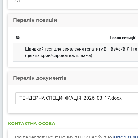
12А
Перелік позицій
№
Назва позиції
Швидкий тест для виявлення гепатиту В HBsAg/ВІЛ І та ІІ
1
(цільна кров/сироватка/плазма)
Перелік документів
ТЕНДЕРНА СПЕЦИФІКАЦІЯ_2026_03_17.docx
КОНТАКТНА ОСОБА
Для перегляду контактних даних необхідно
авторизув