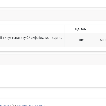
Од. вим.
 типу/ гепатиту С/ сифілісу, тест картка
шт
600
атися
або
зареєструватися