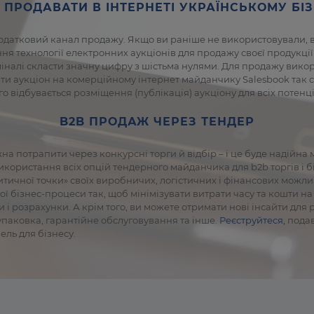
Е ПРОДАВАТИ В ІНТЕРНЕТІ УКРАЇНСЬКОМУ БІ
одатковий канал продажу. Якщо ви раніше не використовували, ва
ня технології електронних аукціонів для продажу своєї продукці
оміналі скласти значну цифру з шістьма нулями. Для продажу вико
 аукціон на комерційному інтернет майданчику Salesbook так сам
го відбувається розміщення (публікація) аукціону для всіх потенц
B2B ПРОДАЖ ЧЕРЕЗ ТЕНДЕР
жна потрапити через конкурсні торги й відбір – і це буде надійна 
користання всіх опцій тендерного майданчика для b2b торгів і біз
ичної точки» своїх виробничих, логістичних і фінансових можлив
ої бізнес-процеси так, щоб мінімізувати витрати часу та кошти н
и і розрахунки. А крім того, ви можете отримати нові інсайти д
 упаковка, гарантійне обслуговування та інше.
Реєструйтеся,
подав
ель для бізнесу.