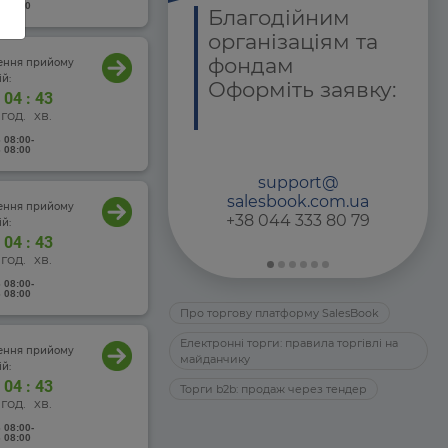
 08:00
агодійним
Просто в роботі,
ганізаціям та
вигідно для
ндам
бізнесу!
чення прийому
й:
орміть заявку:
04
:
43
год.
хв.
 08:00
-
 08:00
support@
alesbook.com.ua
Створити онлайн торги
чення прийому
38 044 333 80 79
й:
04
:
43
год.
хв.
 08:00
-
 08:00
Про торгову платформу SalesBook
Електронні торги: правила торгівлі на
чення прийому
майданчику
й:
04
:
43
Торги b2b: продаж через тендер
год.
хв.
 08:00
-
 08:00