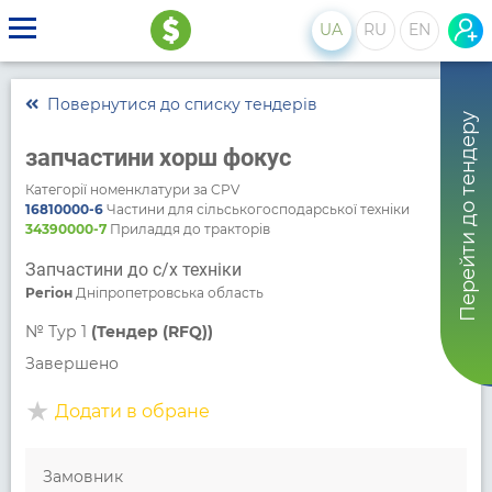
UA
RU
EN
Повернутися до списку тендерів
Перейти до тендеру
запчастини хорш фокус
Категорії номенклатури за CPV
16810000-6
Частини для сільськогосподарської техніки
34390000-7
Приладдя до тракторів
Запчастини до с/х техніки
Регіон
Дніпропетровська область
№
Тур 1
(Тендер (RFQ))
Завершено
Додати в обране
Замовник