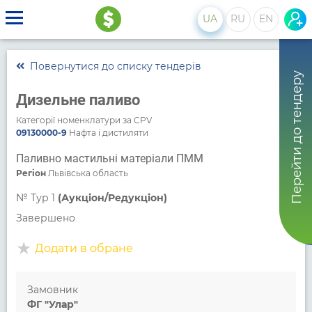
UA
RU
EN
Повернутися до списку тендерів
Перейти до тендеру
Дизельне паливо
Категорії номенклатури за CPV
09130000-9
Нафта і дистиляти
Паливно мастильні матеріали ПММ
Регіон
Львівська область
№
Тур 1
(Аукціон/Редукціон)
Завершено
Додати в обране
Замовник
ФГ "Улар"