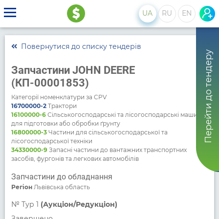
UA
RU
EN
Повернутися до списку тендерів
Перейти до тендеру
Запчастини JOHN DEERE
(КП-00001853)
Категорії номенклатури за CPV
16700000-2
Трактори
16100000-6
Сільськогосподарські та лісогосподарські машини
для підготовки або обробки ґрунту
16800000-3
Частини для сільськогосподарської та
лісогосподарської техніки
34330000-9
Запасні частини до вантажних транспортних
засобів, фургонів та легкових автомобілів
Запчастини до обладнання
Регіон
Львівська область
№
Тур 1
(Аукціон/Редукціон)
Завершено