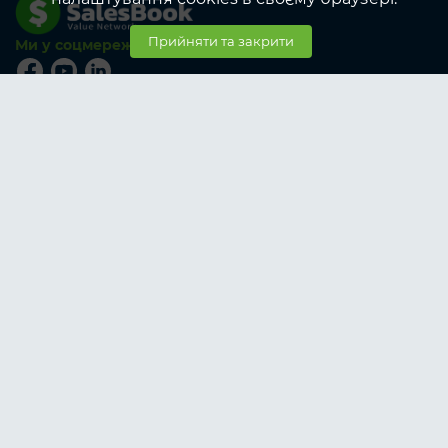
Прийняти та закрити
Ми у соцмережах
© SalesBook, 2026
Тарифи
Учасникам
Корпоративні тарифи учасникам
Замовникам
Корпоративні тарифи замовникам
Про SalesBook
Про нас
Послуги
Умови роботи
Контакти
Допомога