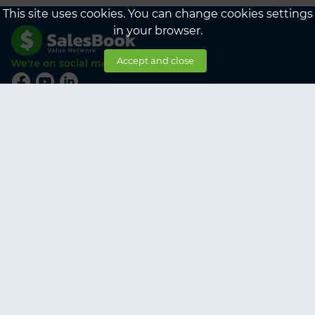
This site uses cookies. You can change cookies settings
in your browser.
Accept and close
We're on social media
© SalesBook, 2026
Pricing plan
For Suppliers
Corporate plans for participants
For Customers
Corporate plans for customers
About SalesBook
About us
Services
Conditions
Contacts