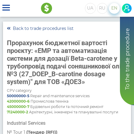
UA
RU
EN
Back to trade procedures list
To the trade procedure
Прорахунок бюджетної вартості
проєкту: «ЕМР та автоматизація
системи для дозації Beta-carotene у
трубопровід подачі соняшникової олії
№3 (27_DOEP_B-carotine dosage
system)" для ТОВ «ДОЕЗ»
CPV category
50000000-5
Repair and maintenance services
42000000-6
Промислова техніка
45000000-7
Будівельні роботи та поточний ремонт
71240000-2
Архітектурні, інженерні та планувальні послуги
Industrial Services
№
Tour 1
(Тендер (RFI))