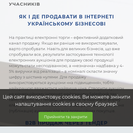
УЧАСНИКІВ
ЯК І ДЕ ПРОДАВАТИ В ІНТЕРНЕТІ
УКРАЇНСЬКОМУ БІЗНЕСОВІ
На практиці електронні торги – ефективний додатковий
канал продажу. Якщо ви раніше не використовували,
варто спробувати. Навіть для великих бізнесів, що вже
спробували все, результати застосування технології
електронних аукціонів для продажу своєї продукції
можуть стати несподіванкою, а «незначна» надбавка у 4-
5% виручки від реалізації – в номіналі скласти значну
цифру з шістьма нулями. Для продажу
використовуються аукціони «на підвищення», тобто
найкращою вважається найвища ціна. Створити аукціон
на комерційному інтернет майданчику Salesbook так
Цей сайт використовує cookies. Ви можете змінити
само просто, як і тендер: заповнити та надіслати форму
налаштування cookies в своєму браузері.
електронної заявки, після чого відбувається розміщення
(публікація) аукціону для всіх потенційних покупців.
Прийняти та закрити
B2B ПРОДАЖ ЧЕРЕЗ ТЕНДЕР