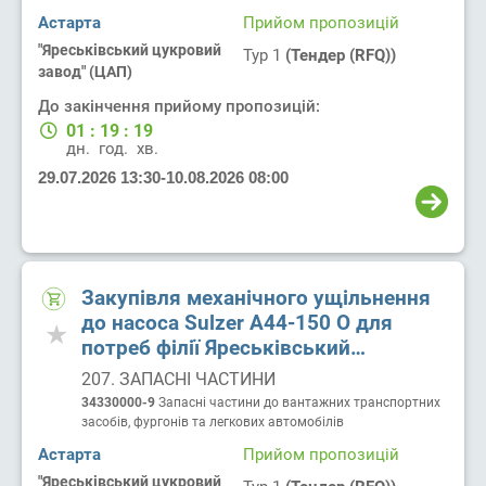
цукровий завод ТОВ Цукорагропром
Астарта
Прийом пропозицій
"Яреськівський цукровий
Тур 1
(Тендер (RFQ))
завод" (ЦАП)
До закінчення прийому пропозицій:
01
:
19
:
19
дн.
год.
хв.
29.07.2026 13:30
-
10.08.2026 08:00
Закупівля механічного ущільнення
до насоса Sulzer A44-150 O для
потреб філії Яреськівський
цукровий завод ТОВ Цукоргаропром
207. ЗАПАСНІ ЧАСТИНИ
34330000-9
Запасні частини до вантажних транспортних
засобів, фургонів та легкових автомобілів
Астарта
Прийом пропозицій
"Яреськівський цукровий