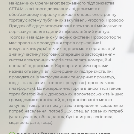
майданчику OpenMarket державного підприємства
СЕТАМ, а всі торги державних підприємств в
обов'язковому порядку проходять через електронну
торгову систему публічних закупівель Prozorro. Прозоро
Продаж об'єднує авторизовані електронні майданчики
держзакупівель в єдиний інформаційний контур.
Торговий майданчик - учасник системи Прозоро торги
має право на проведення торгів державних і
комунальних українських підприємств і організацій.
Значну частину торгових операцій із застосуванням
систем електронних торгів становлять комерційні
операції підприємств. Корпоративними торгами
називають закупівлі комерційних підприємств, які
проводяться із застосуванням тендерних процедур,
іноді – на власних інтернет-ресурсах (торговельних
платформах). До комерційних торгів відносяться також
торги благодійних, донорських, волонтерських та інших
громадських організацій, що організовані з метою
закупівлі товарів та послуг задля вирішення соціальних
потреб населення, потреб ЗСУ, спеціалізованих потреб
(устаткування, обладнання, будівництво, логістика,
медпрепарати, тощо).