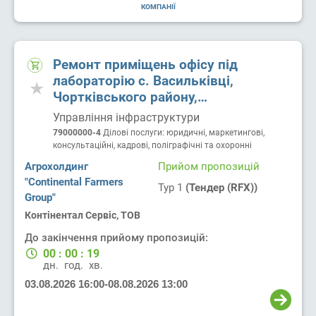
КОМПАНІЇ
Ремонт приміщень офісу під
лабораторію с. Васильківці,
Чортківського району,
Тернопільської області.
Управління інфраструктури
79000000-4
Ділові послуги: юридичні, маркетингові,
консультаційні, кадрові, поліграфічні та охоронні
Агрохолдинг
Прийом пропозицій
"Continental Farmers
Тур 1
(Тендер (RFX))
Group"
Контінентал Сервіс, ТОВ
До закінчення прийому пропозицій:
00
:
00
:
19
дн.
год.
хв.
03.08.2026 16:00
-
08.08.2026 13:00