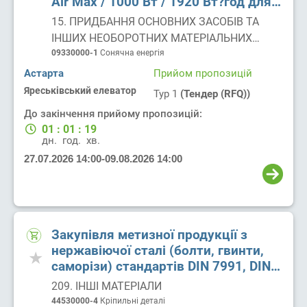
Air Max / 1000 Вт / 1920 Вт?год для
потреб ВП "Яреськівський елеватор"
15. ПРИДБАННЯ ОСНОВНИХ ЗАСОБІВ ТА
ІНШИХ НЕОБОРОТНИХ МАТЕРІАЛЬНИХ
АКТИВІВ
09330000-1
Сонячна енергія
Астарта
Прийом пропозицій
Яреськівський елеватор
Тур 1
(Тендер (RFQ))
До закінчення прийому пропозицій:
01
:
01
:
19
дн.
год.
хв.
27.07.2026 14:00
-
09.08.2026 14:00
Закупівля метизної продукції з
нержавіючої сталі (болти, гвинти,
саморізи) стандартів DIN 7991, DIN
7982, DIN 933, DIN 931, сталь A2, для
209. ІНШІ МАТЕРІАЛИ
потреб філії Яреськівський
44530000-4
Кріпильні деталі