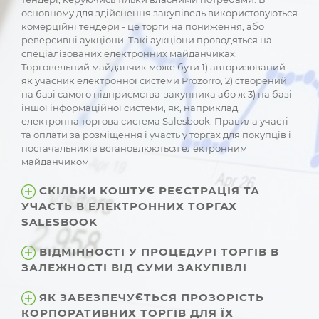
основному для здійснення закупівель використовуються
комерційні тендери - це торги на пониження, або
реверсивні аукціони. Такі аукціони проводяться на
спеціалізованих електронних майданчиках.
Торговельний майданчик може бути:1) авторизований
як учасник електронної системи Prozorro, 2) створений
на базі самого підприємства-закупника або ж 3) на базі
іншої інформаційної системи, як, наприклад,
електронна торгова система Salesbook. Правила участі
та оплати за розміщення і участь у торгах для покупців і
постачальників встановлюються електронним
майданчиком.
СКІЛЬКИ КОШТУЄ РЕЄСТРАЦІЯ ТА
УЧАСТЬ В ЕЛЕКТРОННИХ ТОРГАХ
SALESBOOK
ВІДМІННОСТІ У ПРОЦЕДУРІ ТОРГІВ В
ЗАЛЕЖНОСТІ ВІД СУМИ ЗАКУПІВЛІ
ЯК ЗАБЕЗПЕЧУЄТЬСЯ ПРОЗОРІСТЬ
КОРПОРАТИВНИХ ТОРГІВ ДЛЯ ЇХ