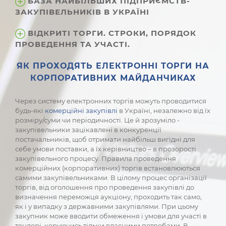
БАЗА НАЙБІЛЬШИХ ПІДПРИЄМСТВ-
ЗАКУПІВЕЛЬНИКІВ В УКРАЇНІ
ВІДКРИТІ ТОРГИ. СТРОКИ, ПОРЯДОК
ПРОВЕДЕННЯ ТА УЧАСТІ.
ЯК ПРОХОДЯТЬ ЕЛЕКТРОННІ ТОРГИ НА
КОРПОРАТИВНИХ МАЙДАНЧИКАХ
Через систему електронних торгів можуть проводитися
будь-які
комерційні закупівлі
в Україні, незалежно від їх
розміру/суми чи періодичності. Це й зрозуміло -
закупівельники зацікавлені в конкуренції
постачальників, щоб отримати найбільш вигідні для
себе умови поставки, а їх керівництво – в прозорості
закупівельного процесу. Правила проведення
комерційних (корпоративних) торгів встановлюються
самими закупівельниками. В цілому процес організації
торгів, від оголошення про проведення закупівлі до
визначення переможця аукціону, проходить так само,
як і у випадку з державними закупівлями. При цьому
закупник може вводити обмеження і умови для участі в
тендері, керуючись тільки власними потребами. В