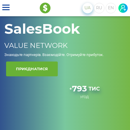
UA
RU
EN
SalesBook
VALUE NETWORK
Знаходьте партнерів. Взаємодійте. Отримуйте прибуток.
ПРИЄДНАТИСЯ
793
ТИС
+
УГОД