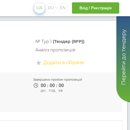
UA
RU
EN
Вхід / Реєстрація
Перейти до тендеру
№
Тур 1
(Тендер (RFP))
Аналіз пропозицій
Додати в обране
Завершено прийом пропозицій
00
:
00
:
00
дн.
год.
хв.