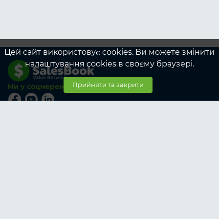
Цей сайт використовує cookies. Ви можете змінити
налаштування cookies в своєму браузері.
Прийняти та закрити
Ми у соцмережах
© SalesBook, 2026
Тарифи
Учасникам
Корпоративні тарифи учасникам
Замовникам
Корпоративні тарифи замовникам
Про SalesBook