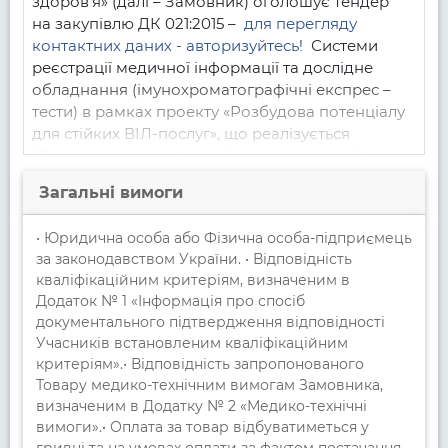
здоров’я» (далі – Замовник) оголошує тендер  
на закупівлю ДК 021:2015 –
для перегляду 
контактних даних - авторизуйтесь!
Системи 
реєстрації медичної інформації та дослідне 
обладнання (імунохроматографічні експрес – 
тести) в рамках проекту «Розбудова потенціалу 
для стійких ВІЛ-послуг», що реалізується 
Міжнародним центром підготовки та освіти у 
сфері охорони здоров’я Університету штату 
Загальні вимоги
Вашингтон, США (далі – Товар) та запрошує Вас 
подати тендерну пропозицію
• Юридична особа або Фізична особа-підприємець
за законодавством України. • Відповідність
кваліфікаційним критеріям, визначеним в
Додаток № 1 «Інформація про спосіб
документального підтвердження відповідності
Учасників встановленим кваліфікаційним
критеріям».• Відповідність запропонованого
Товару медико-технічним вимогам Замовника,
визначеним в Додатку № 2 «Медико-технічні
вимоги».• Оплата за товар відбуватиметься у
гривні та на умовах оплати за фактом постачання