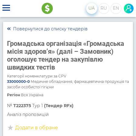
UA
RU
EN
Повернутися до списку тендерів
Громадська організація «Громадська
місія здоров’я» (далі – Замовник)
оголошує тендер на закупівлю
швидких тестів
Категорії номенклатури за CPV
33000000-0
Медичне обладнання, фармацевтична продукція та
засоби особистої гігієни
Регіон
Вся Україна
№
T222375
Тур 1
(Тендер RFx)
Аналіз пропозицій
Додати в обране