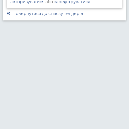
авторизуватися
або
зареєструватися
Повернутися до списку тендерів