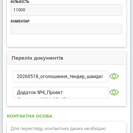
11000
Перелік документів
20260518_оголошення_тендер_швидкі
тести.docx
Додаток №4_Проект
Договору_2026_05_17.docx
КОНТАКТНА ОСОБА
Для перегляду контактних даних необхідно