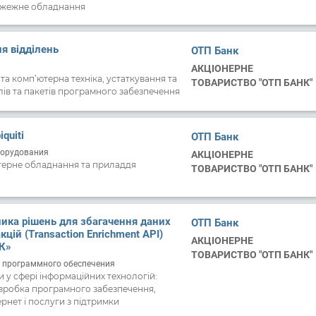
ків, комплектуючих, матеріалів та
жежне обладнання
я, що експлуатуються на Об’єктах
я відділень
ОТП Банк
АКЦІОНЕРНЕ
та комп’ютерна техніка, устаткування та
ТОВАРИСТВО "ОТП БАНК"
лів та пакетів програмного забезпечення
quiti
ОТП Банк
борудования
АКЦІОНЕРНЕ
ерне обладнання та приладдя
ТОВАРИСТВО "ОТП БАНК"
ика рішень для збагачення даних
ОТП Банк
цій (Transaction Enrichment API)
АКЦІОНЕРНЕ
К»
ТОВАРИСТВО "ОТП БАНК"
е программного обеспечения
 у сфері інформаційних технологій:
зробка програмного забезпечення,
рнет і послуги з підтримки