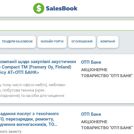
ТЕНДЕРИ SALESBOOK
ОНЛАЙН ТОРГИ
ОГОЛОШЕННЯ
КОМПАНІЇ
компанії щодо закупівлі акустичних
ОТП Банк
 Compact TM (Framery Oy, Finland)
АКЦІОНЕРНЕ
фісу АТ«ОТП БАНК»
ТОВАРИСТВО "ОТП БАНК"
у тому числі офісні меблі), меблево-
 побутова техніка (крім
ладнання) та засоби для чищення
адання послуг з технічного
ОТП Банк
ТО, перезарядки, ремонту,
АКЦІОНЕРНЕ
ідчення вогнегасників, ТО
ТОВАРИСТВО "ОТП БАНК"
омплектів, а також постачання
ого захисту