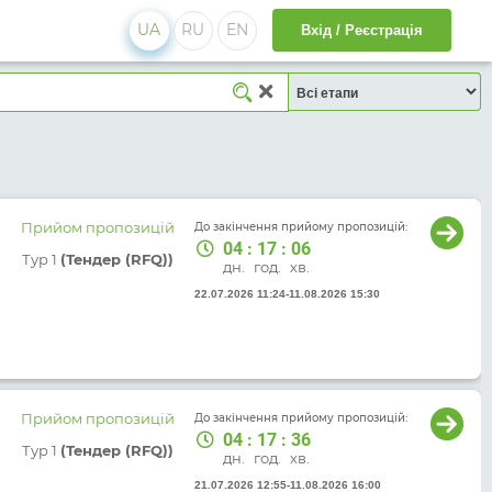
UA
RU
EN
Вхід / Реєстрація
Прийом пропозицій
До закінчення прийому пропозицій:
04
:
17
:
06
Тур 1
(Тендер (RFQ))
дн.
год.
хв.
22.07.2026 11:24
-
11.08.2026 15:30
Прийом пропозицій
До закінчення прийому пропозицій:
04
:
17
:
36
Тур 1
(Тендер (RFQ))
дн.
год.
хв.
21.07.2026 12:55
-
11.08.2026 16:00