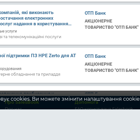
компаній, які виконають
ОТП Банк
постачання електронних
АКЦІОНЕРНЕ
ослуг надання в користування
ТОВАРИСТВО "ОТП БАНК"
пу до мережі Інтернет.
ые услуги
 та телекомунікаційні послуги
ної підтримки ПЗ HPE Zerto для АТ
ОТП Банк
АКЦІОНЕРНЕ
борудования
ТОВАРИСТВО "ОТП БАНК"
ерне обладнання та приладдя
езпечення прибирання у
ОТП Банк
вує cookies. Ви можете змінити налаштування cookies
«ОТП Банк»
Про SalesBook
Допомога
АКЦІОНЕРНЕ
я
ТОВАРИСТВО "ОТП БАНК"
Про нас
FAQ користувача Salesbook
бражене в інших розділах
Послуги
FAQ постачальника APS
Умови роботи
Smart
Контакти
я доступу до модулів Brand
ОТП Банк
ly Chain Security