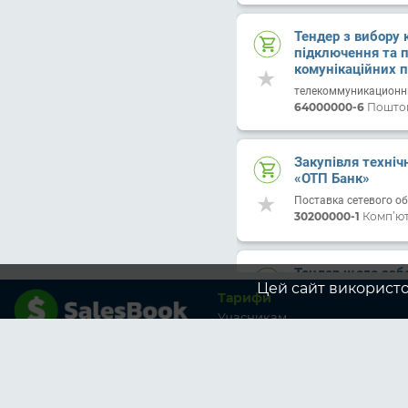
Тендер з вибору 
підключення та 
комунікаційних п
каналів та досту
телекоммуникационн
64000000-6
Поштові
Закупівля техніч
«ОТП Банк»
Поставка сетевого о
30200000-1
Комп’ют
Тендер щодо заб
Цей сайт використо
приміщеннях АТ 
Тарифи
Послуги з прибиранн
Учасникам
99999999-9
Не відо
Корпоративні тарифи
учасникам
Замовникам
Послуги з наданн
Корпоративні тарифи
Protection та Supp