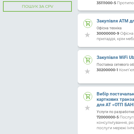
нових вогнегасни
35111000-5
Протипо
ПОШУК ЗА CPV
нового обладнанн
АТ «ОТП БАНК»
Закупівля АТМ дл
Офісна техніка
30000000-9
Офісна 
приладдя, крім меб
Закупівля WiFi Ubi
Поставка сетевого о
30200000-1
Комп’ют
Вибір постачальн
карткових транзак
для АТ «ОТП БАН
Услуги по разработк
72000000-5
Послуги
консультування, ро
послуги мережі Інте