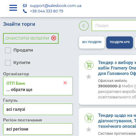
support@salesbook.com.ua
+38 044 333 80 79
Знайти торги
ОЧИСТИТИ ФІЛЬТРИ
ВСІ ТЕНДЕРИ
ТЕНДЕРИ APS
Продати
Тендер з вибору 
Купити
кабін Framery One
для Головного О
Організатор
Офисная мебель
×
ОТП Банк
39000000-2
Меблі (
декоративні вироби,
освітлювального об
Галузь
всі галузі
Тендер щодо на н
Регіон постачання
діагностування, 
технічного опосв
пожежних кран-к
Cистеми протипожежн