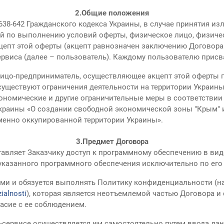
2.
Общие положения
, 638-642 Гражданского кодекса Украины, в случае принятия и
 по выполнению условий оферты, физическое лицо, физиче
епт этой оферты (акцепт равнозначен заключению Договора 
рвиса (далее – пользователь). Каждому пользователю присв
цо-предприниматель, осуществляющее акцепт этой оферты по
существуют ограничения деятельности на территории Украины
номические и другие ограничительные меры в соответствии с
краины «О создании свободной экономической зоны "Крым" 
менно оккупированной территории Украины».
3.
Предмет Договора
авляет Заказчику доступ к программному обеспечению в виде
 указанного программного обеспечения исключительно по ег
ми и обязуется выполнять Политику конфиденциальности (на
ialnosti
), которая является неотъемлемой частью Договора и
асие с ее соблюдением.
н-сервисе осуществляется им самостоятельно путем ввода д