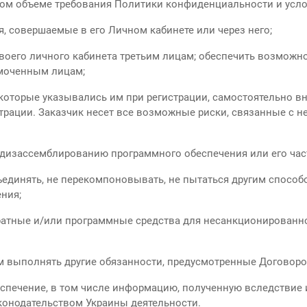
ом объеме требования Политики конфиденциальности и усло
я, совершаемые в его Личном кабинете или через него;
своего личного кабинета третьим лицам; обеспечить возможн
моченным лицам;
которые указывались им при регистрации, самостоятельно в
страции. Заказчик несет все возможные риски, связанные с
 дизассемблированию программного обеспечения или его час
зъединять, не перекомпоновывать, не пытаться другим спосо
ения;
аратные и/или программные средства для несанкционированн
 выполнять другие обязанности, предусмотренные Договоро
еспечение, в том числе информацию, полученную вследствие
конодательством Украины деятельности.