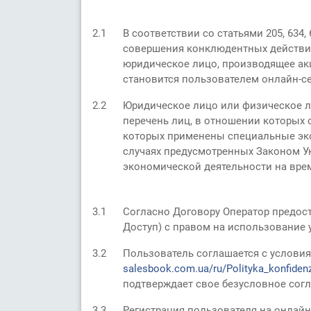
2.1
В соответствии со статьями 205, 634
совершения конклюдентных действий
юридическое лицо, производящее акц
становится пользователем онлайн-се
2.2
Юридическое лицо или физическое ли
перечень лиц, в отношении которых 
которых применены специальные эко
случаях предусмотренных Законом У
экономической деятельности на вре
3.1
Согласно Договору Оператор предост
Доступ) с правом на использование
3.2
Пользователь соглашается с условия
salesbook.com.ua/ru/Polityka_konfidenz
подтверждает свое безусловное согл
3.3
Регистрация пользователя на онлай