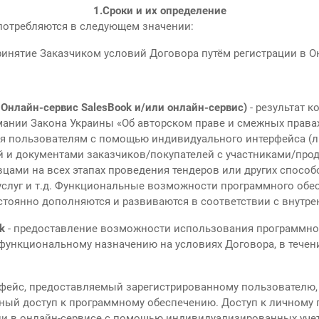
1.
Сроки и их определение
потребляются в следующем значении:
инятие Заказчиком условий Договора путём регистрации в О
 Онлайн-сервис SalesBook и/или онлайн-сервис)
- результат 
ании Закона Украины «Об авторском праве и смежных правах
ся пользователям с помощью индивидуального интерфейса (ли
 и документами заказчиков/покупателей с участниками/про
цами на всех этапах проведения тендеров или других способ
, услуг и т.д. Функциональные возможности программного об
остоянно дополняются и развиваются в соответствии с внутре
k
- предоставление возможности использования программно
 функциональному назначению на условиях Договора, в течен
фейс, предоставляемый зарегистрированному пользователю,
ный доступ к программному обеспечению. Доступ к личному 
ии в онлайн-сервисе с помощью индивидуализированных учет