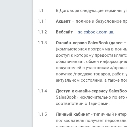
1.1
В Договоре следующие термины у
1.1.1
Акцепт
– полное и безусловное пр
1.1.2
Вебсайт
–
salesbook.com.ua
.
1.1.3
Онлайн-сервис SalesBook (далее –
(компьютерная программа в поним
доступ к которому предоставляет
обеспечивает: обмен информацией
покупателей с участниками/продав
покупке /продажа товаров, работ
актуальном состоянии, а также п
1.1.4
Доступ к онлайн-сервису SalesBoo
SalesBook» исключительно по его
соответствии с Тарифами.
1.1.5
Личный кабинет
- типичный интер
пользователь получает персональ
предоставляется после регистрац