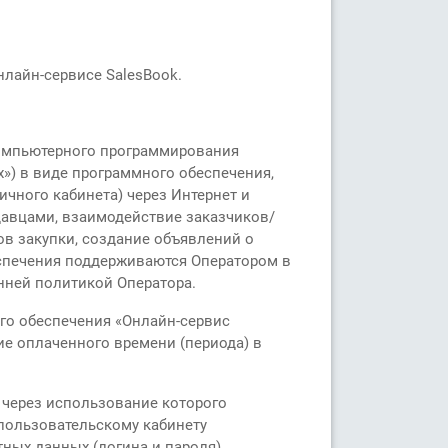
нлайн-сервисе SalesBook.
компьютерного программирования
») в виде программного обеспечения,
чного кабинета) через Интернет и
давцами, взаимодействие заказчиков/
ов закупки, создание объявлений о
еспечения поддерживаются Оператором в
нней политикой Оператора.
го обеспечения «Онлайн-сервис
ие оплаченного времени (периода) в
 через использование которого
пользовательскому кабинету
ных данных (логина и пароля),