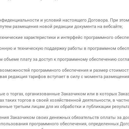
фиденциальности и условий настоящего Договора. При этом
 путем размещения новой редакции документа на вебсайте;
ехнические характеристики и интерфейс программного обеспе
онную и техническую поддержку работы в программном обесп
м объеме плату за доступ к программному обеспечению согл
возможностей программного обеспечения и размер стоимост
вая редакция тарифов вступает в силу с момента размещения
е о торгах, организованные Заказчиком или в которых Заказ
х таких торгов в своей хозяйственной деятельности, в частно
нные третьим лицам для их обработки и публикации результа
ения Заказчиком своих денежных обязательств оплаты за до
спользования программного обеспечения, определенных Дог