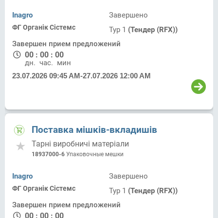
Inagro
Завершено
ФГ Органік Сістемс
Тур 1
(Тендер (RFX))
Завершен прием предложений
00
:
00
:
00
дн.
час.
мин.
23.07.2026 09:45 AM
-
27.07.2026 12:00 AM
Поставка мішків-вкладишів
Тарні виробничі матеріали
18937000-6
Упаковочные мешки
Inagro
Завершено
ФГ Органік Сістемс
Тур 1
(Тендер (RFX))
Завершен прием предложений
00
:
00
:
00