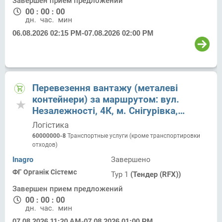
Завершен прием предложений
00
:
00
:
00
дн.
час.
мин.
06.08.2026 02:15 PM
-
07.08.2026 02:00 PM
Перевезення вантажу (металеві
контейнери) за маршрутом: вул.
Незалежності, 4К, м. Снігурівка,
Баштанський р., Миколаївська обл. -
Логістика
вул. Дорожна, 19, с. Шевченкове,
60000000-8
Транспортные услуги (кроме транспортировки
Миколаївський р., Миколаївська обл.
отходов)
Inagro
Завершено
ФГ Органік Сістемс
Тур 1
(Тендер (RFX))
Завершен прием предложений
00
:
00
:
00
дн.
час.
мин.
07.08.2026 11:20 AM
-
07.08.2026 01:00 PM