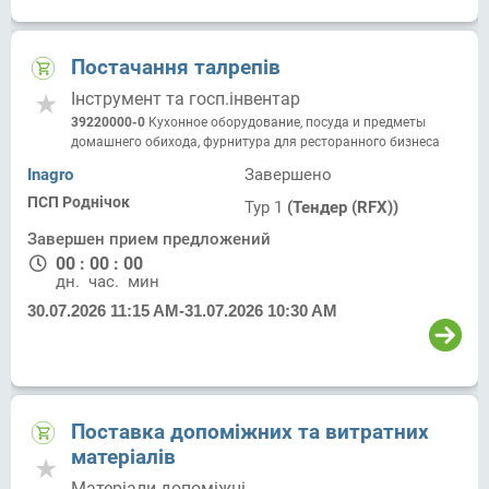
Постачання талрепів
Інструмент та госп.інвентар
39220000-0
Кухонное оборудование, посуда и предметы
домашнего обихода, фурнитура для ресторанного бизнеса
Inagro
Завершено
ПСП Роднічок
Тур 1
(Тендер (RFX))
Завершен прием предложений
00
:
00
:
00
дн.
час.
мин.
30.07.2026 11:15 AM
-
31.07.2026 10:30 AM
Поставка допоміжних та витратних
матеріалів
Матеріали допоміжні