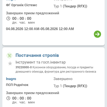
ФГ Органік Сістемс
Тур 1
(Тендер (RFX))
Завершен прием предложений
00
:
00
:
00
дн.
час.
мин.
04.08.2026 12:00 AM
-
05.08.2026 12:00 AM
Постачання стропів
Інструмент та госп.інвентар
39220000-0
Кухонное оборудование, посуда и предметы
домашнего обихода, фурнитура для ресторанного бизнеса
Inagro
Завершено
ПСП Роднічок
Тур 1
(Тендер (RFX))
Завершен прием предложений
00
:
00
:
00
дн.
час.
мин.