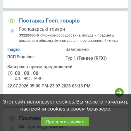
Поставка Госп.товарів
Господарські товари
39220000-0
Кухонное оборудование, посуда и предметы
домашнего обихода, фурнитура для ресторанного бизнеса
Inagro
Завершено
ПСП Роднічок
Тур 1
(Тендер (RFX))
Завершен прием предложений
00
:
00
:
00
дн.
час.
мин.
22.07.2026 05:00 PM
-
23.07.2026 03:15 PM
Этот сайт использует cookies. Вы можете изменить
настройки cookies в своем браузере.
Поставка хомутів
Принять и закрыть
Матеріали допоміжні