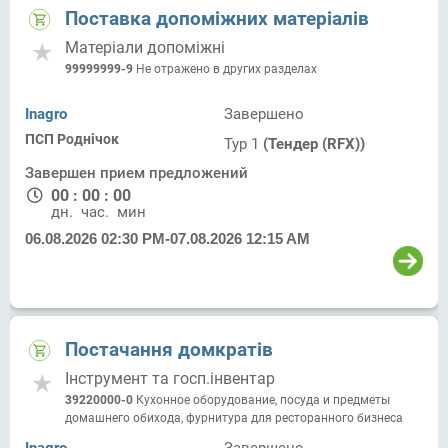
Поставка допоміжних матеріалів
Матеріали допоміжні
99999999-9
Не отражено в других разделах
Inagro
Завершено
ПСП Роднічок
Тур 1
(Тендер (RFX))
Завершен прием предложений
00
:
00
:
00
дн.
час.
мин.
06.08.2026 02:30 PM
-
07.08.2026 12:15 AM
Постачання домкратів
Інструмент та госп.інвентар
39220000-0
Кухонное оборудование, посуда и предметы
домашнего обихода, фурнитура для ресторанного бизнеса