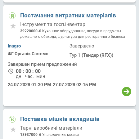
Постачання витратних матеріалів
Інструмент та госп.інвентар
39220000-0
Кухонное оборудование, посуда и предметы
домашнего обихода, фурнитура для ресторанного бизнеса
Inagro
Завершено
ФГ Органік Сістемс
Тур 1
(Тендер (RFX))
Завершен прием предложений
00
:
00
:
00
дн.
час.
мин.
24.07.2026 01:30 PM
-
27.07.2026 02:15 PM
Поставка мішків вкладишів
Тарні виробничі матеріали
18937000-6
Упаковочные мешки