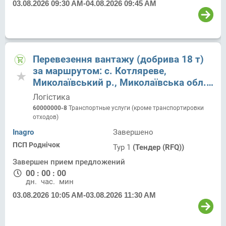
03.08.2026 09:30 AM
-
04.08.2026 09:45 AM
Перевезення вантажу (добрива 18 т)
за маршрутом: с. Котляреве,
Миколаївський р., Миколаївська обл. -
с. Миролюбівка, Херсонський р.,
Логістика
Херсонська обл.
60000000-8
Транспортные услуги (кроме транспортировки
отходов)
Inagro
Завершено
ПСП Роднічок
Тур 1
(Тендер (RFQ))
Завершен прием предложений
00
:
00
:
00
дн.
час.
мин.
03.08.2026 10:05 AM
-
03.08.2026 11:30 AM