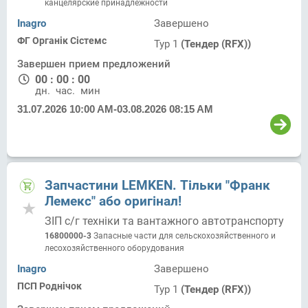
канцелярские принадлежности
Inagro
Завершено
ФГ Органік Сістемс
Тур 1
(Тендер (RFX))
Завершен прием предложений
00
:
00
:
00
дн.
час.
мин.
31.07.2026 10:00 AM
-
03.08.2026 08:15 AM
Запчастини LEMKEN. Тільки "Франк
Лемекс" або оригінал!
ЗІП с/г техніки та вантажного автотранспорту
16800000-3
Запасные части для сельскохозяйственного и
лесохозяйственного оборудования
Inagro
Завершено
ПСП Роднічок
Тур 1
(Тендер (RFX))