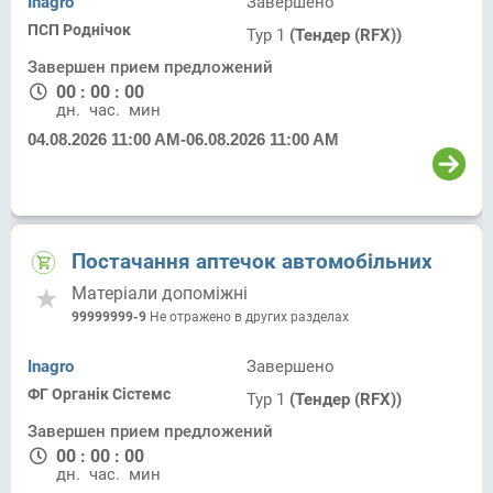
Inagro
Завершено
ПСП Роднічок
Тур 1
(Тендер (RFX))
Завершен прием предложений
00
:
00
:
00
дн.
час.
мин.
04.08.2026 11:00 AM
-
06.08.2026 11:00 AM
Постачання аптечок автомобільних
Матеріали допоміжні
99999999-9
Не отражено в других разделах
Inagro
Завершено
ФГ Органік Сістемс
Тур 1
(Тендер (RFX))
Завершен прием предложений
00
:
00
:
00
дн.
час.
мин.