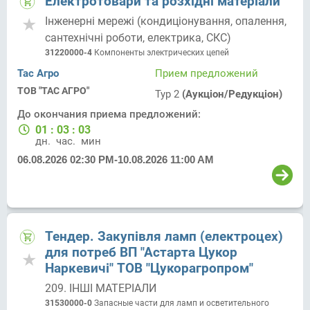
Електротовари та розхідні матеріали
Інженерні мережі (кондиціонування, опалення,
сантехнічні роботи, електрика, СКС)
31220000-4
Компоненты электрических цепей
Тас Агро
Прием предложений
ТОВ "ТАС АГРО"
Тур 2
(Аукціон/Редукціон)
До окончания приема предложений:
01
:
03
:
03
дн.
час.
мин.
06.08.2026 02:30 PM
-
10.08.2026 11:00 AM
Тендер. Закупівля ламп (електроцех)
для потреб ВП "Астарта Цукор
Наркевичі" ТОВ "Цукорагропром"
209. ІНШІ МАТЕРІАЛИ
31530000-0
Запасные части для ламп и осветительного