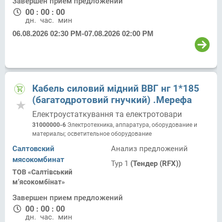
Завершен прием предложений
00
:
00
:
00
дн.
час.
мин.
06.08.2026 02:30 PM
-
07.08.2026 02:00 PM
Кабель силовий мідний ВВГ нг 1*185
(багатодротовий гнучкий) .Мерефа
Електроустаткування та електротовари
31000000-6
Электротехника, аппаратура, оборудование и
материалы; осветительное оборудование
Салтовский
Анализ предложений
мясокомбинат
Тур 1
(Тендер (RFX))
ТОВ «Салтівський
м’ясокомбінат»
Завершен прием предложений
00
:
00
:
00
дн.
час.
мин.