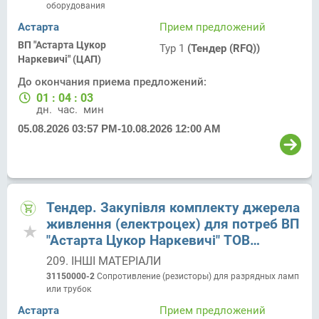
оборудования
Астарта
Прием предложений
ВП "Астарта Цукор
Тур 1
(Тендер (RFQ))
Наркевичі" (ЦАП)
До окончания приема предложений:
01
:
04
:
03
дн.
час.
мин.
05.08.2026 03:57 PM
-
10.08.2026 12:00 AM
Тендер. Закупівля комплекту джерела
живлення (електроцех) для потреб ВП
"Астарта Цукор Наркевичі" ТОВ
"Цукорагропром"
209. ІНШІ МАТЕРІАЛИ
31150000-2
Сопротивление (резисторы) для разрядных ламп
или трубок
Астарта
Прием предложений