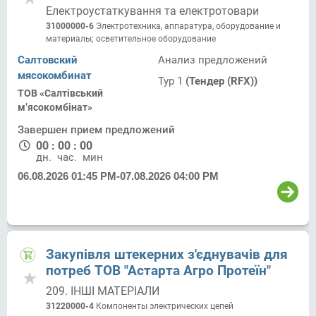
Електроустаткування та електротовари
31000000-6
Электротехника, аппаратура, оборудование и
материалы; осветительное оборудование
Салтовский
Анализ предложений
мясокомбинат
Тур 1
(Тендер (RFX))
ТОВ «Салтівський
м’ясокомбінат»
Завершен прием предложений
00
:
00
:
00
дн.
час.
мин.
06.08.2026 01:45 PM
-
07.08.2026 04:00 PM
Закупівля штекерних з'єднувачів для
потреб ТОВ "Астарта Агро Протеїн"
209. ІНШІ МАТЕРІАЛИ
31220000-4
Компоненты электрических цепей