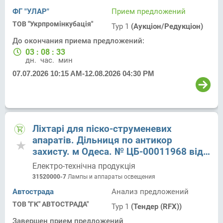
ФГ "УЛАР"
Прием предложений
ТОВ "Укрпромінкубація"
Тур 1
(Аукціон/Редукціон)
До окончания приема предложений:
03
:
08
:
33
дн.
час.
мин.
07.07.2026 10:15 AM
-
12.08.2026 04:30 PM
Ліхтарі для піско-струменевих
апаратів. Дільниця по антикор
захисту. м Одеса. № ЦБ-00011968 від
06.08.2026
Електро-технічна продукція
31520000-7
Лампы и аппараты освещения
Автострада
Анализ предложений
ТОВ "ГК" АВТОСТРАДА"
Тур 1
(Тендер (RFX))
Завершен прием предложений