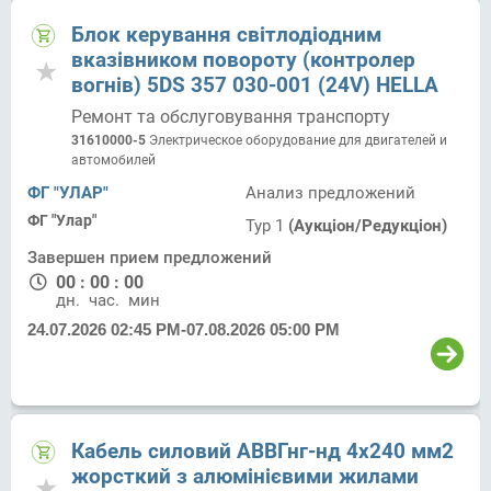
Блок керування світлодіодним
вказівником повороту (контролер
вогнів) 5DS 357 030-001 (24V) HELLA
Ремонт та обслуговування транспорту
31610000-5
Электрическое оборудование для двигателей и
автомобилей
ФГ "УЛАР"
Анализ предложений
ФГ "Улар"
Тур 1
(Аукціон/Редукціон)
Завершен прием предложений
00
:
00
:
00
дн.
час.
мин.
24.07.2026 02:45 PM
-
07.08.2026 05:00 PM
Кабель силовий АВВГнг-нд 4х240 мм2
жорсткий з алюмінієвими жилами