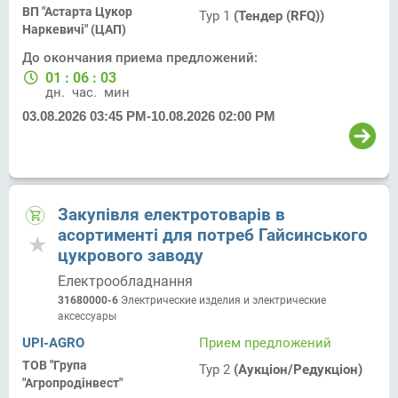
ВП "Астарта Цукор
Тур 1
(Тендер (RFQ))
Наркевичі" (ЦАП)
До окончания приема предложений:
01
:
06
:
03
дн.
час.
мин.
03.08.2026 03:45 PM
-
10.08.2026 02:00 PM
Закупівля електротоварів в
асортименті для потреб Гайсинського
цукрового заводу
Електрообладнання
31680000-6
Электрические изделия и электрические
аксессуары
UPI-AGRO
Прием предложений
ТОВ "Група
Тур 2
(Аукціон/Редукціон)
"Агропродінвест"